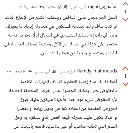
raghd_agaafar
أضف ردا
قبل سنتين
قبل سنتين
1
العمل الحر مجال عالي التنافس ويتطلب الكثير من الإبداع، لذلك
لو كنت سأقدم لك نصيحة فستكون هي محاولة إيجاد ما يميزك،
وهذا لن يأتِ إلا بتقليد المتميزين في المجال أولًا، ودرجة درجة
ستعثر على هذا الذي يميزك عن الكل، وستبدأ لمستك الخاصة في
الظهور وستصبح واحدًا من هؤلاء المتميزين.
Hamdy_mahmouds
أضف ردا
قبل سنتين
قبل سنتين
1
أعط نفسك مدة زمنية للتعلم واكتساب المهارات الخاصة
بالتفاوض حتى يمكنك الحصول على الفرص المختلفة المتاحة،
لأن التفاوض شيء مهم جدا، فأحيانا سيكون عليك قبول
العروض المقدمة من العملاء كما هي بدون زيادة أو نقصان
وأحيانا يكون عليك معرفة قيمة العمل الذي ستقوم به وهل
السعر الذي تطلبه مناسب أو غير مناسب، فاهتم بالبحث عن