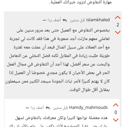
مهارة التفاوض لتزود خبراتك العملية.
islamkhaled
أضف ردا
قبل سنتين
2
بخصوص التفاوض مع العميل حتى بعد مرور سنين على
تعاملي معهم مازلت أجد صعوبة في هذا فقد كانت لي تجربة
مع أحد العملاء على سبيل المثال فبعد أن عملت معه لفترة
طويلة طلبت زيادة في المقابل لكنه فضل التخلي عن التعامل
والبحث عن سعر أفضل، لهذا أجد أن التفاوض في مجال العمل
الحر في بعض الأحيان لا يكون مجدي خصوصًا أن العميل إذا
كان لا يهتم كثيرًا لأمر ثبات الجودة سيجد الكثير ممن سيعملون
بمقابل أقل طوال الوقت.
Hamdy_mahmouds
أضف ردا
قبل سنتين
0
هذه معضلة نواجها كثيرا ولكن معرفتك بالتفاوض تسهل
عليك حتى تقبل الموضوع لأنك تكون على علم بالأسباب التي