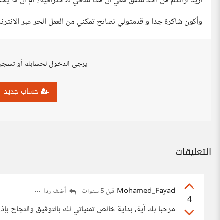
أريد آرائكم هل أحد متفق معي أن هذا منافي للاحترافية؟ أم أن ما ي
وأكون شاكرة جدا و قدمتولي نصائح تمكني من العمل الحر عبر الانترن
يرجى الدخول لحسابك أو تسجي
حساب جديد
التعليقات
Mohamed_Fayad
أضف ردا
قبل 5 سنوات
4
مرحبا بك آية، بداية خالص تمنياتي لك بالتوفيق والنجاح بإذن 