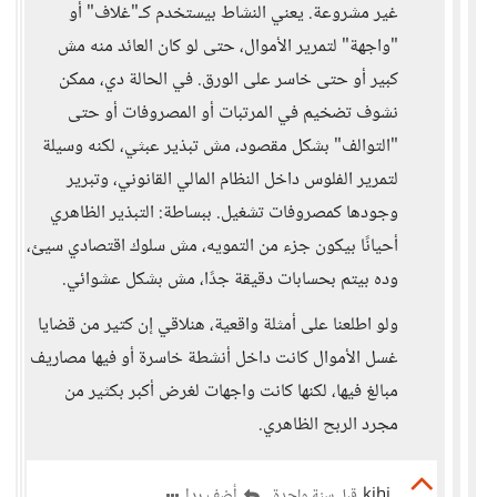
غير مشروعة. يعني النشاط بيستخدم كـ"غلاف" أو
"واجهة" لتمرير الأموال، حتى لو كان العائد منه مش
كبير أو حتى خاسر على الورق. في الحالة دي، ممكن
نشوف تضخيم في المرتبات أو المصروفات أو حتى
"التوالف" بشكل مقصود، مش تبذير عبثي، لكنه وسيلة
لتمرير الفلوس داخل النظام المالي القانوني، وتبرير
وجودها كمصروفات تشغيل. ببساطة: التبذير الظاهري
أحيانًا بيكون جزء من التمويه، مش سلوك اقتصادي سيئ،
وده بيتم بحسابات دقيقة جدًا، مش بشكل عشوائي.
ولو اطلعنا على أمثلة واقعية، هنلاقي إن كتير من قضايا
غسل الأموال كانت داخل أنشطة خاسرة أو فيها مصاريف
مبالغ فيها، لكنها كانت واجهات لغرض أكبر بكثير من
مجرد الربح الظاهري.
kjhj
أضف ردا
قبل سنة واحدة