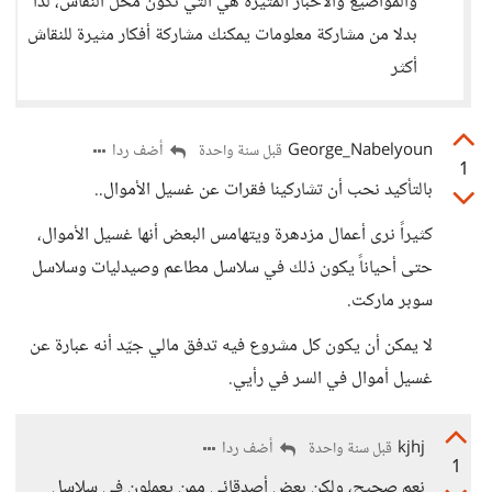
والمواضيع والأخبار المثيرة هي التي تكون محل النقاش، لذا
بدلا من مشاركة معلومات يمكنك مشاركة أفكار مثيرة للنقاش
أكثر
George_Nabelyoun
أضف ردا
قبل سنة واحدة
1
بالتأكيد نحب أن تشاركينا فقرات عن غسيل الأموال..
كثيراً نرى أعمال مزدهرة ويتهامس البعض أنها غسيل الأموال،
حتى أحياناً يكون ذلك في سلاسل مطاعم وصيدليات وسلاسل
سوبر ماركت.
لا يمكن أن يكون كل مشروع فيه تدفق مالي جيّد أنه عبارة عن
غسيل أموال في السر في رأيي.
kjhj
أضف ردا
قبل سنة واحدة
1
نعم صحيح، ولكن بعض أصدقائي ممن يعملون في سلاسل