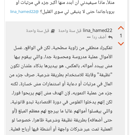
مثلاً، ماذا سيفيدني أن أبدد منها أكبر جزء في مرتبات أو
بروباجاندا حتى لا يتبقى لي سوى القليل؟
@lina_hamed22
lina_hamed22
قبل سنة واحدة
قبل سنة واحدة
1
أضف ردا
تفكيرك منطقي من زاوية سطحية، لكن في الواقع، غسل
الأموال عملية مدروسة ومحسوبة جدا، واللي بيقوم بيها
مش بيبدد أمواله، بالعكس، هو بيديرها بذكاء علشان تكون
"نظيفة" وقابلة للاستخدام بطريقة شرعية. صرف جزء من
المال في مرتبات أو دعاية أو استثمارات مش خسارة، لكنه
جزء من عملية التمويه، لإن الهدف مش إنهم يربحوا فورا،
لكن إنهم يدخلوا الفلوس في دورة اقتصادية تبدو قانونية،
واللي بيغسلوا أموالهم غالبا ما بيرجع لهم معظم المبلغ (أو
حتى أضعافه) بطريقة نظيفة وشرعية ظاهرا، خصوصا لو
العملية تمت عبر شركات واجهة أو أنشطة فيها أرباح فعلية.