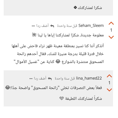
شكرا لمشاركتك🍀
Seham_Sleem
أضف ردا
قبل سنة واحدة
1
معلومة جديدة، شكرًا لمشاركتنا إياها يا لينا 🌺
أتذكر أننا كنا نسير بمنطقة معينة ظهر ثراء فاحش على أهلها
خلال فترة قليلة بدرجة مثيرة للشك، فقال أحدهم رائحة
المسحوق منتشرة بالشوارع 😂 كناية عن "غسيل الأموال"
lina_hamed22
أضف ردا
قبل سنة واحدة
1
فعلاً بعض التصرفات تخلي "رائحة المسحوق" واضحة جدًا!😂
شكراً لمشاركتك اللطيفة 🩵