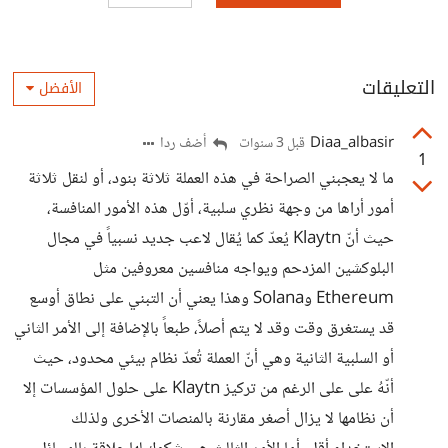
التعليقات
الأفضل
Diaa_albasir
أضف ردا
قبل 3 سنوات
1
ما لا يعجبني الصراحة في هذه العملة ثلاثة بنود، أو لنقل ثلاثة
أمور أراها من وجهة نظري سلبية، أوّل هذه الأمور المنافسة،
حيث أنّ Klaytn يُعدّ كما يُقال لاعب جديد نسبياً في مجال
البلوكشين المزدحم ويواجه منافسين معروفين مثل
Ethereum وSolana وهذا يعني أن التبني على نطاق أوسع
قد يستغرق وقت وقد لا يتم أصلاً، طبعاً بالإضافة إلى الأمر الثاني
أو السلبية الثانية وهي أنّ العملة تُعدّ نظام بيئي محدود، حيث
أنّهُ على على الرغم من تركيز Klaytn على حلول المؤسسات إلا
أن نظامها لا يزال أصغر مقارنة بالمنصات الأخرى ولذلك