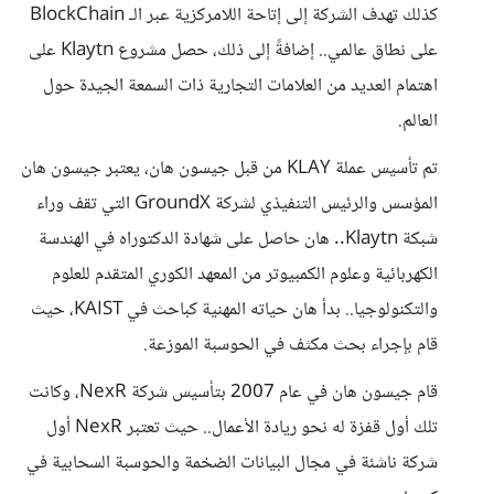
كذلك تهدف الشركة إلى إتاحة اللامركزية عبر الـ BlockChain
على نطاق عالمي.. إضافةً إلى ذلك، حصل مشروع Klaytn على
اهتمام العديد من العلامات التجارية ذات السمعة الجيدة حول
العالم.
تم تأسيس عملة KLAY من قبل جيسون هان، يعتبر جيسون هان
المؤسس والرئيس التنفيذي لشركة GroundX التي تقف وراء
شبكة Klaytn.. هان حاصل على شهادة الدكتوراه في الهندسة
الكهربائية وعلوم الكمبيوتر من المعهد الكوري المتقدم للعلوم
والتكنولوجيا.. بدأ هان حياته المهنية كباحث في KAIST، حيث
قام بإجراء بحث مكثف في الحوسبة الموزعة.
قام جيسون هان في عام 2007 بتأسيس شركة NexR، وكانت
تلك أول قفزة له نحو ريادة الأعمال.. حيث تعتبر NexR أول
شركة ناشئة في مجال البيانات الضخمة والحوسبة السحابية في