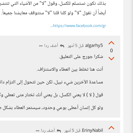
بذلك نكون نستسلم للكسل، وقول "لا" من الأشياء التي تنتشر 
أيضاً أن نقول "لا" ولو كلنا قلنا "لا" ستتوقف معايشنا جميعاً.
https://www.facebook.com/gr...
algarhy5
أضف ردا
قبل 5 أشهر
0
شكرا جورج على التعليق.
أنت هنا تخلط بين العطاء والاستنزاف.
مساعدة الآخرين شيء نبيل، لكن حين تتحول إلى التزام دا
قول ( لا ) لا يعني الكسل، بل يعني أنك تختار متى تعطي 
ولو كل إنسان أعطى بوعي وحدود، سيستمر العطاء بشكل صح
ErinyNabil
أضف ردا
قبل 5 أشهر