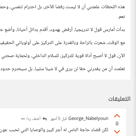
هذه اللحظات علمتني أن لا ليست رفضا للآخر، بل احترام لنفسي، وحما
نعم.
بدأت أمارس قول لا تدريجيا، أرفض بهدوء، أقدم بدائل أحيانا، وأضع حد
مع الوقت، شعرت بالراحة وبالقدرة على التركيز على أولوياتي الحقيقية
الآن، قول لا أصبح أداة قوية للتركيز، للسلام الداخلي، ولحماية صحتي 
تعلمت أن من يقدرني حقا لن يرى في لا شيئا سلبيا، بل سيحترم حدو
التعليقات
George_Nabelyoun
أضف ردا
قبل 5 أشهر
0
لكن قضاء حاجة الناس له أجر كبير والوصايا التي تحبب عون 