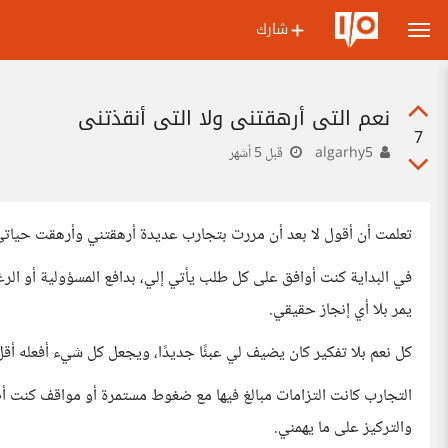
شارك
نعم التي أرهقتني ولا التي أنقذتني
7
algarhy5
قبل 5 أشهر
تعلمت أن أقول لا بعد أن مررت بتجارب عديدة أرهقتني وأرهقت حيات
في البداية كنت أوافق على كل طلب يأتي إلي، بدافع المسؤولية أو ال
يمر بلا أي إنجاز حقيقي.
كل نعم بلا تفكير كان يضيف لي عبئًا جديدًا، ويجعل كل شيء أفعله أق
التجارب كانت التزامات مبالغ فيها مع ضغوط مستمرة أو مواقف كنت أ
والتركيز على ما يهمني.