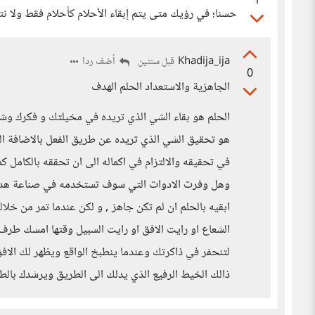
1
حسنا؛ في رؤيك متى يتم إبقاء الأحلام كأحلام فقط ولا 
Khadija_ija
أضف ردا
قبل سنتين
0
الجاهزية والاستعداد الحلم الهدف
الحلم هو بقاء الشي الذي تريده في مخيلتك و فكرك وشع
هو تحقيق الشي الذي تريده عن طريق الفعل بالاضافة
في تحقيقه والالتزام في اكماله الى ان تحققه بالكامل 
وهل وفرت الادوات التي سوف تستخدمه في صناعة هدفك
ابقيه بالحلم ان لم تكن جاهز , و لكن عندما تمر من خلال
الشعاع او رايت الافق او رايت السبيل وقتها امسك طرف
لتنحفر في ذاكرتك وعندما ينطبخ الواقع ويظهر لك ال
ذالك الخيط الرفيع الذي يدلك الى الطريق ويرشدك بالط