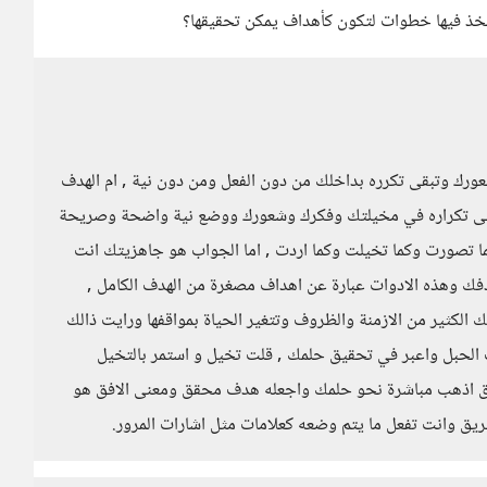
نتخذ فيها خطوات لتكون كأهداف يمكن تحقيقها؟
ورك وتبقى تكرره بداخلك من دون الفعل ومن دون نية , ام الهدف
 الى تكراره في مخيلتك وفكرك وشعورك ووضع نية واضحة وصريحة
كما تصورت وكما تخيلت وكما اردت , اما الجواب هو جاهزيتك انت
 وهذه الادوات عبارة عن اهداف مصغرة من الهدف الكامل ,
ك الكثير من الازمنة والظروف وتتغير الحياة بمواقفها ورايت ذالك
 الحبل واعبر في تحقيق حلمك , قلت تخيل و استمر بالتخيل
افق اذهب مباشرة نحو حلمك واجعله هدف محقق ومعنى الافق هو
ريق وانت تفعل ما يتم وضعه كعلامات مثل اشارات المرور.