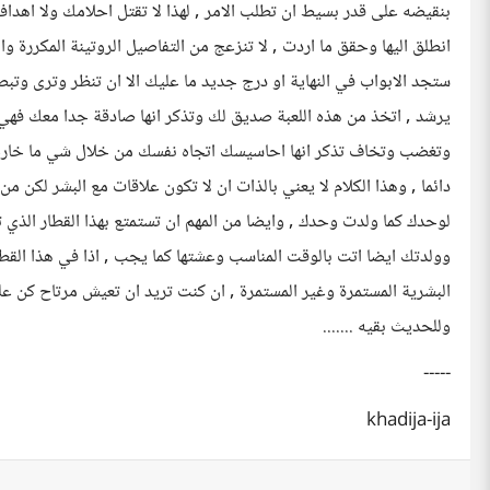
بنقيضه على قدر بسيط ان تطلب الامر , لهذا لا تقتل احلامك ولا اهدا
انطلق اليها وحقق ما اردت , لا تنزعج من التفاصيل الروتينة المكررة
ستجد الابواب في النهاية او درج جديد ما عليك الا ان تنظر وترى 
يرشد , اتخذ من هذه اللعبة صديق لك وتذكر انها صادقة جدا معك فهي
وتغضب وتخاف تذكر انها احاسيسك اتجاه نفسك من خلال شي ما خارج
دائما , وهذا الكلام لا يعني بالذات ان لا تكون علاقات مع البشر لكن
لوحدك كما ولدت وحدك , وايضا من المهم ان تستمتع بهذا القطار الذ
وولدتك ايضا اتت بالوقت المناسب وعشتها كما يجب , اذا في هذا القط
البشرية المستمرة وغير المستمرة , ان كنت تريد ان تعيش مرتاح كن على ع
وللحديث بقيه .......
-----
khadija-ija