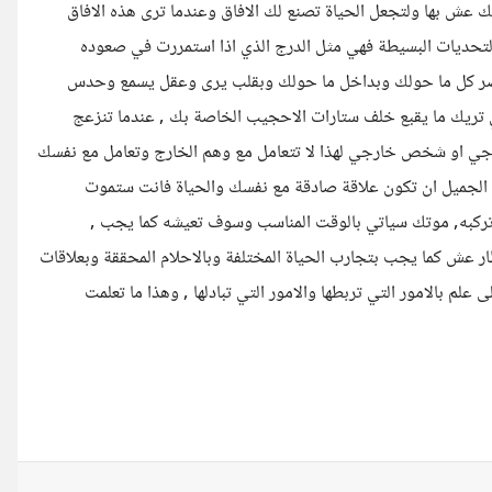
فك عش بها ولتجعل الحياة تصنع لك الافاق وعندما ترى هذه الافاق
 والتحديات البسيطة فهي مثل الدرج الذي اذا استمررت في صعوده
وتبصر كل ما حولك وبداخل ما حولك وبقلب يرى وعقل يسمع وحدس
 تريك ما يقبع خلف ستارات الاحجيب الخاصة بك , عندما تنزعج
ي او شخص خارجي لهذا لا تتعامل مع وهم الخارج وتعامل مع نفسك
 من الجميل ان تكون علاقة صادقة مع نفسك والحياة فانت ستموت
ي تركبه, موتك سياتي بالوقت المناسب وسوف تعيشه كما يجب ,
ار عش كما يجب بتجارب الحياة المختلفة وبالاحلام المحققة وبعلاقات
لم بالامور التي تربطها والامور التي تبادلها , وهذا ما تعلمت