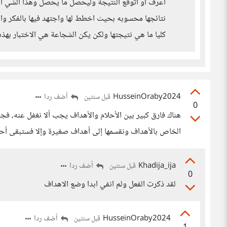
اعرف او اتوقع النتيجة وليحصل ما يحصل وهذا الشي اك
نتائجها محسوبه بحيث اخطط لها واجتهد فيها بالفكر و
كليا ما هي نتيجتها ولكن يكن الشجاعة هي الاختبار بهذه
HusseinOraby2024
أضف ردا
قبل سنتين
0
هناك فارق كبير بين الأحلام والأهداف يجب ألا نغفل عنه، ف
الخاص بالأهداف ونقسمها إلى أهداف صغيرة وإلا فستبقى أحلا
Khadija_ija
أضف ردا
قبل سنتين
0
لقد ذكرت الفعل ولم انفي ابدا وضع الاهداف
HusseinOraby2024
أضف ردا
قبل سنتين