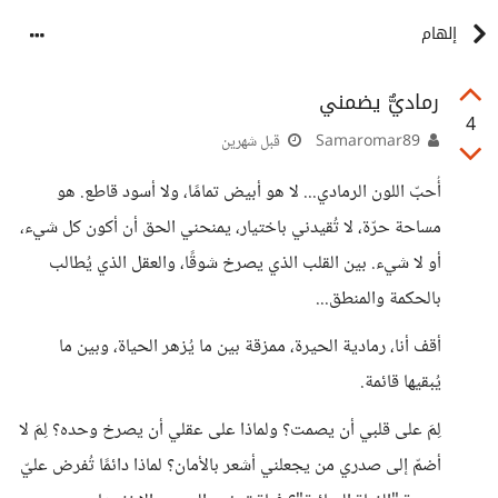
إلهام
رماديٌّ يضمني
4
Samaromar89
قبل شهرين
أُحبّ اللون الرمادي... لا هو أبيض تمامًا، ولا أسود قاطع. هو
مساحة حرّة، لا تُقيدني باختيار، يمنحني الحق أن أكون كل شيء،
أو لا شيء. بين القلب الذي يصرخ شوقًا، والعقل الذي يُطالب
بالحكمة والمنطق...
أقف أنا، رمادية الحيرة، ممزقة بين ما يُزهر الحياة، وبين ما
يُبقيها قائمة.
لِمَ على قلبي أن يصمت؟ ولماذا على عقلي أن يصرخ وحده؟ لِمَ لا
أضمّ إلى صدري من يجعلني أشعر بالأمان؟ لماذا دائمًا تُفرض عليّ