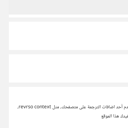
أستخدم تطبيقي duolingo و memrise بالتوازي، واستخدم أحد اضافات الترجمة على متصفحك، مثل revrso context،
فيدك هذا الموقع