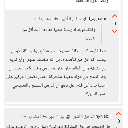
وأخذ اجراءات فقط
raghd_agaafar
أضف ردا
قبل 4 أشهر
0
وكذلك نوجه له رسالة ضمنية مفادها.. أنت أقل من
الأصحاء.
لا طبعًا. سيكون نظامًا ممنهجًا غير شاذج، والرسالة الأولى
ليست أنه أقل من الأصحاء، بل إنه مختلف عنهم، وأن لديه
من يشبهه وأن العالم حلو بتنوعه، ومن وقت لآخر يجب أن
يتم الدمج في مواد معينة مشتركة، حتى نضمن التركيز على
احتياجات كل فئة. هل ينفع أن تُدّرس المسلم والمسيحي
نفس الدين؟
ErinyNabil
أضف ردا
قبل 4 أشهر
قبل 4 أشهر
0
هل الصفعه هنا حل المشكلة للطالب؟ ربما أفاد في ترهيبه ولكن