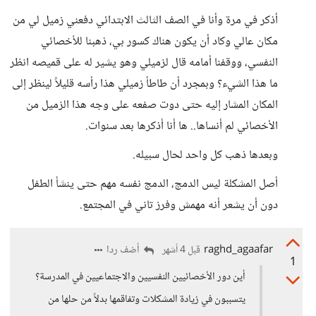
أذكر في مرة وأنا في الصف الثالث الابتدائي دفعني زميل لي من
مكان عالي وكاد أن يكون هناك كسور بي، ذهبنا للأخصائي
النفسي، ووقفنا أمامه قال لزميلي وهو يشير له على قميصه انظر
ما هذا الشيء؟ وبمجرد أن طاطأ زميلي هذا رأسه قليلاً لينظر إلى
المكان المشار إليه حتى دوت صفعه على وجه هذا الزميل من
الأخصائي لم أنساها.. ها أنا أذكرها بعد سنوات.
وبعدها ذهب كل واحد لحال سبيله.
أصل المشكلة ليس الدمج، الدمج نفسه مهم حتى ينشأ الطفل
دون أن يشعر أنه مهمش وفرز تاني في المجتمع.
raghd_agaafar
أضف ردا
قبل 4 أشهر
1
أين دور الأخصائيين النفسيين والاجتماعيين في المدرسة؟
يتسببون في زيادة المشكلات وتفاقمها بدلاً من حلها من