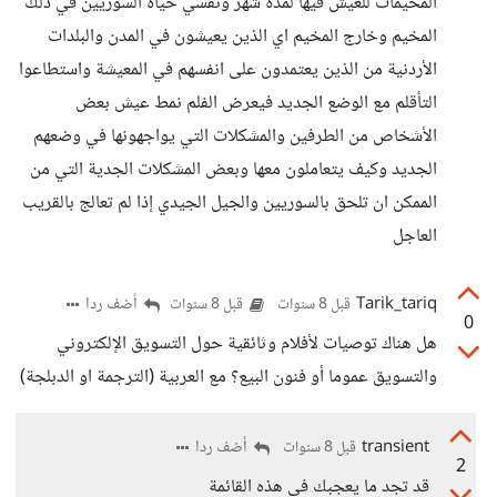
المخيمات للعيش فيها لمدة شهر وتقسي حياة السوريين في ذلك
المخيم وخارج المخيم اي الذين يعيشون في المدن والبلدات
الأردنية من الذين يعتمدون على انفسهم في المعيشة واستطاعوا
التأقلم مع الوضع الجديد فيعرض الفلم نمط عيش بعض
الأشخاص من الطرفين والمشكلات التي يواجهونها في وضعهم
الجديد وكيف يتعاملون معها وبعض المشكلات الجدية التي من
الممكن ان تلحق بالسوريين والجيل الجيدي إذا لم تعالج بالقريب
العاجل
Tarik_tariq
أضف ردا
قبل 8 سنوات
قبل 8 سنوات
0
هل هناك توصيات لأفلام وثائقية حول التسويق الإلكتروني
والتسويق عموما أو فنون البيع؟ مع العربية (الترجمة او الدبلجة)
transient
أضف ردا
قبل 8 سنوات
2
قد تجد ما يعجبك في هذه القائمة