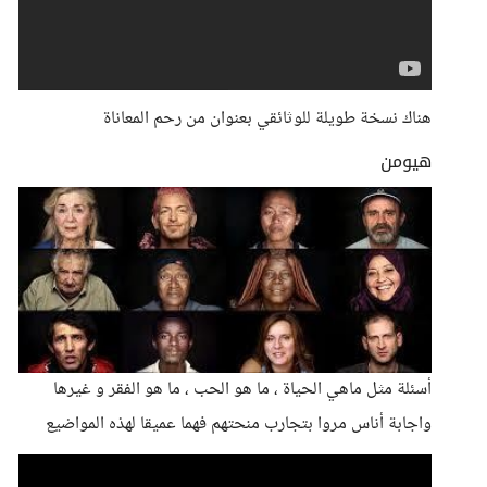
هناك نسخة طويلة للوثائقي بعنوان من رحم المعاناة
هيومن
أسئلة مثل ماهي الحياة ، ما هو الحب ، ما هو الفقر و غيرها
واجابة أناس مروا بتجارب منحتهم فهما عميقا لهذه المواضيع