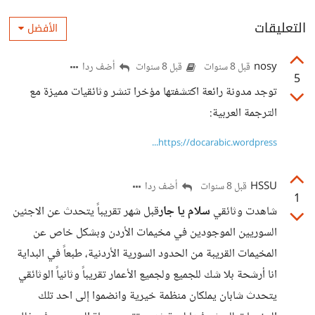
التعليقات
الأفضل
nosy
أضف ردا
قبل 8 سنوات
قبل 8 سنوات
5
توجد مدونة رائعة اكتشفتها مؤخرا تنشر وثائقيات مميزة مع
الترجمة العربية:
https://docarabic.wordpress...
HSSU
أضف ردا
قبل 8 سنوات
1
شاهدت وثائقي
سلام يا جار
قبل شهر تقريباً يتحدث عن الاجئين
السوريين الموجودين في مخيمات الأردن وبشكل خاص عن
المخيمات القريبة من الحدود السورية الأردنية، طبعاً في البداية
انا أرشحة بلا شك للجميع ولجميع الأعمار تقريباً وثانياً الوثائقي
يتحدث شابان يملكان منظمة خيرية وانضموا إلى احد تلك