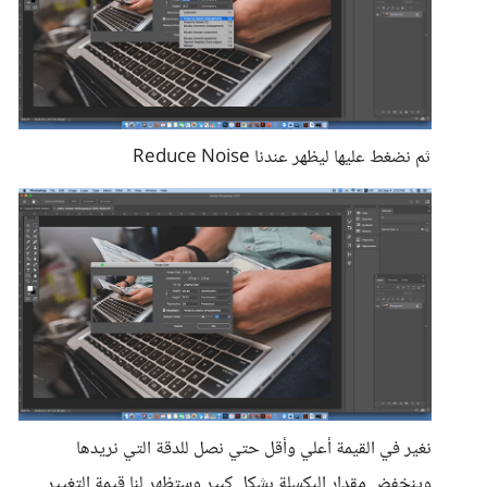
ثم نضغط عليها ليظهر عندنا Reduce Noise
نغير في القيمة أعلي وأقل حتي نصل للدقة التي نريدها
وينخفض مقدار البكسلة بشكل كبير وستظهر لنا قيمة التغيير