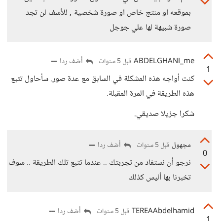
بموقعه او منتج خاص او صورة شخصية , للأسف لن تجد
صورة شبيهة لها علي جوجل
ABDELGHANI_me
أضف ردا
قبل 5 سنوات
1
كنت أواجه هذه المشكلة في السابق مع عدة صور. سأحاول تتبع
هذه الطريقة في المرة المقبلة.
شكرا جزيلا صديقي.
مجهول
أضف ردا
قبل 5 سنوات
0
نرجو أن نستفاد من تجربتك .. عندما تتبع تلك الطريقة .. سوف
تخبرنا بها أليس كذلك
TEREAAbdelhamid
أضف ردا
قبل 5 سنوات
1