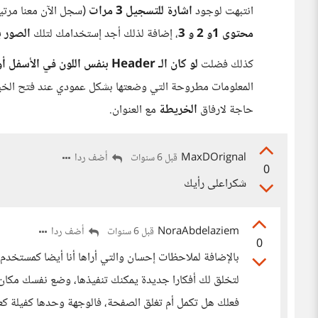
انتبهت لوجود
اشارة للتسجيل 3 مرات
(سجل الآن معنا مرتي
محتوى 1و 2 و 3
، إضافة لذلك أجد إستخدامك لتلك
الصور ب
كذلك فضلت
لو كان الـ Header بنفس اللون في الأسفل أو لون آخر
المعلومات مطروحة التي وضعتها بشكل عمودي عند فتح الخي
حاجة لارفاق
الخريطة
مع العنوان.
MaxDOrignal
أضف ردا
قبل 6 سنوات
0
شكراعلى رأيك
NoraAbdelaziem
أضف ردا
قبل 6 سنوات
0
بالإضافة لملاحظات إحسان والتي أراها أنا أيضا كمستخدم، 
لتخلق لك أفكارا جديدة يمكنك تنفيذها، وضع نفسك مكان 
فعلك هل تكمل أم تغلق الصفحة، فالوجهة وحدها كفيلة كع