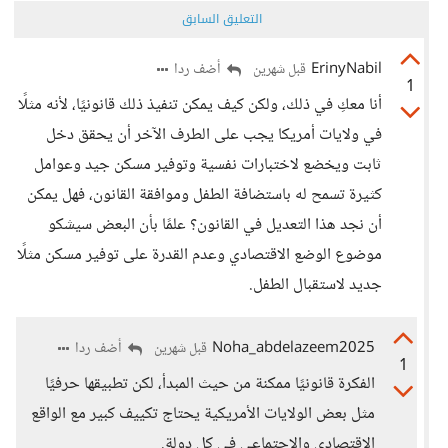
التعليق السابق
ErinyNabil
أضف ردا
قبل شهرين
1
أنا معكِ في ذلك، ولكن كيف يمكن تنفيذ ذلك قانونيًا، لأنه مثلًا
في ولايات أمريكا يجب على الطرف الآخر أن يحقق دخل
ثابت ويخضع لاختبارات نفسية وتوفير مسكن جيد وعوامل
كثيرة تسمح له باستضافة الطفل وموافقة القانون، فهل يمكن
أن نجد هذا التعديل في القانون؟ علمًا بأن البعض سيشكو
موضوع الوضع الاقتصادي وعدم القدرة على توفير مسكن مثلًا
جديد لاستقبال الطفل.
Noha_abdelazeem2025
أضف ردا
قبل شهرين
1
الفكرة قانونيًا ممكنة من حيث المبدأ، لكن تطبيقها حرفيًا
مثل بعض الولايات الأمريكية يحتاج تكييف كبير مع الواقع
الاقتصادي والاجتماعي في كل دولة.