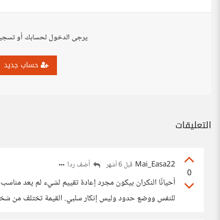
يرجى الدخول لحسابك أو تسجي
حساب جديد
التعليقات
Mai_Easa22
أضف ردا
قبل 6 أشهر
0
أحيانًا النكران بيكون مجرد إعادة تقييم لشيء لم يعد مناسب 
للنفس ووضع حدود وليس إنكار سلبي. القيمة تختلف من شخص لآ