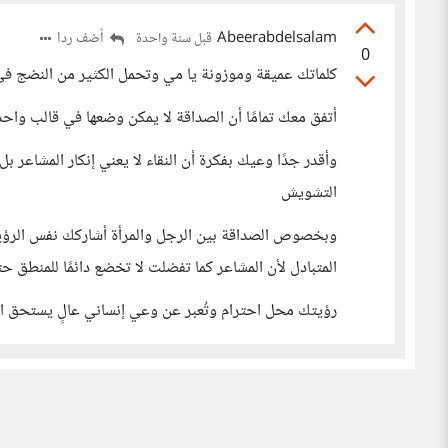
Abeerabdelsalam
أضف ردا
قبل سنة واحدة
0
كلماتك عميقة وموزونة يا مي وتحمل الكثير من النضج في ا
أتفق معك تمامًا أن الصداقة لا يمكن وضعها في قالب واح
وأقدر جدًا وعيك بفكرة أن النقاء لا يعني إنكار المشاعر ب
التشويش
وبخصوص الصداقة بين الرجل والمرأة أشاركك نفس الرؤي
المتبادل لأن المشاعر كما تفضلت لا تخضع دائمًا للمنطق حت
رؤيتك محل احترام وتُعبر عن وعي إنساني عالٍ يستحق ا