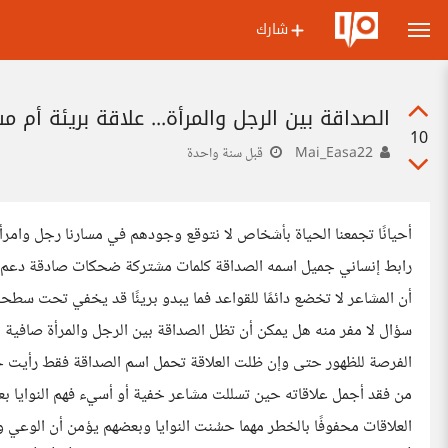
شارك
الصداقة بين الرجل والمرأة... علاقة بريئة أم م
10
Mai_Easa22
قبل سنة واحدة
أحيانًا تجمعنا الحياة بأشخاص لا نتوقع وجودهم في مسارنا رجل وامرأ
رابط إنساني جميل اسمه الصداقة كلمات مشتركة ضحكات صادقة دعم ف
أن المشاعر لا تخضع دائمًا للقواعد فما يبدو بريئًا قد يخفي تحت سطحه 
سؤال لا مفر منه هل يمكن أن تظل الصداقة بين الرجل والمرأة صافية ل
الفرصة للظهور حتى وإن ظلت العلاقة تحمل اسم الصداقة فقط رأيت حو
من فقد أجمل علاقاته حين تسللت مشاعر خفية أو أسيء فهم النوايا بع
العلاقات محفوفًا بالخطر مهما حسُنت النوايا وبعضهم يؤمن أن الوعي وا