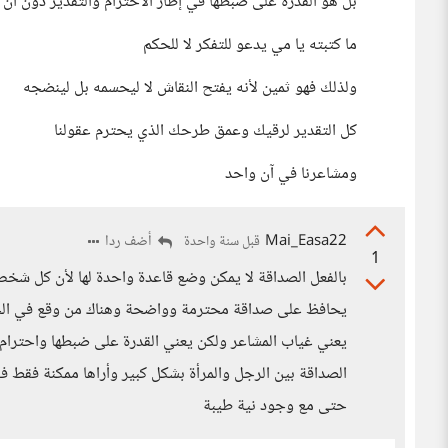
بل هو القدرة على ضبطها في إطار الاحترام والتقدير دون أن 
ما كتبته يا مي يدعو للتفكر لا للحكم
ولذلك فهو ثمين لأنه يفتح النقاش لا ليحسمه بل لينضجه
كل التقدير لرقيك وعمق طرحك الذي يحترم عقولنا
ومشاعرنا في آن واحد
Mai_Easa22
أضف ردا
قبل سنة واحدة
1
بالفعل الصداقة لا يمكن وضع قاعدة واحدة لها لأن كل 
يحافظ على صداقة محترمة وواضحة وهناك من وقع في الخطأ ع
يعني غياب المشاعر ولكن يعني القدرة على ضبطها واحترام
الصداقة بين الرجل والمرأة بشكل كبير وأراها ممكنة فقط ف
حتى مع وجود نية طيبة