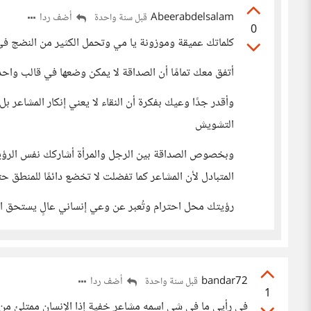
Abeerabdelsalam
أضف ردا
قبل سنة واحدة
0
كلماتك عميقة وموزونة يا مي وتحمل الكثير من النضج في ا
أتفق معك تمامًا أن الصداقة لا يمكن وضعها في قالب واح
وأقدر جدًا وعيك بفكرة أن النقاء لا يعني إنكار المشاعر ب
التشويش
وبخصوص الصداقة بين الرجل والمرأة أشاركك نفس الرؤي
المتبادل لأن المشاعر كما تفضلت لا تخضع دائمًا للمنطق حت
رؤيتك محل احترام وتُعبر عن وعي إنساني عالٍ يستحق ا
bandar72
أضف ردا
قبل سنة واحدة
1
في رأيي ما في شي اسمه مشاعر خفية إذا الإنسان ممتلئ من 