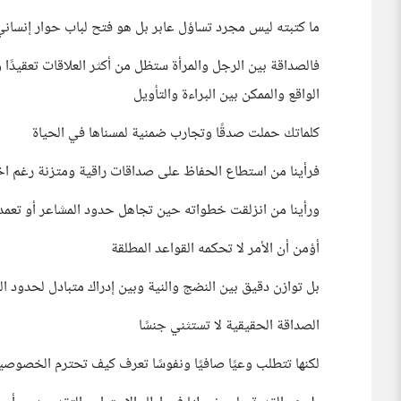
ما كتبته ليس مجرد تساؤل عابر بل هو فتح لباب حوار إنساني
فالصداقة بين الرجل والمرأة ستظل من أكثر العلاقات تعقيدًا و
الواقع والممكن بين البراءة والتأويل
كلماتك حملت صدقًا وتجارب ضمنية لمسناها في الحياة
فرأينا من استطاع الحفاظ على صداقات راقية ومتزنة رغم اخ
ورأينا من انزلقت خطواته حين تجاهل حدود المشاعر أو تعمد 
أؤمن أن الأمر لا تحكمه القواعد المطلقة
بل توازن دقيق بين النضج والنية وبين إدراك متبادل لحدود العل
الصداقة الحقيقية لا تستثني جنسًا
لكنها تتطلب وعيًا صافيًا ونفوسًا تعرف كيف تحترم الخصوصية