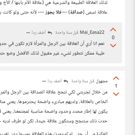
لذلك العلاقة الطبيعة والشرعية هي (علاقة الأم بأبنها / الأخ 
علاقة تسمى (
صداقة
) ----
فلا يجوز
---- لأنه حتى ولو كانت بر
Mai_Easa22
أضف ردا
قبل سنة واحدة
0
نعم انا أري أن العلاقة بين الرجل والمرأة لازم تكون في حد
طيبة ممكن تتطور لشيء غير مقبول لذلك الأفضل وضع حدود 
مجهول
أضف ردا
قبل سنة واحدة
1
من خلال تجربتي لكي تنجح علاقة الصداقة بين الرجل والمرأة
الخاص بالعلاقة، ولديهم مبادىء واضحة يحترموها، يعني مثلا
يكون لها إطار محدد وحدود واضحة مناسبة لمجتمعنا، يعني لا
حدث ذلك ستنجح وستكون علاقة جيدة، لكن لو طرف لديه خل
الفكرة مي أن حتى لو استمرت هذه العلاقة بمسيها دون تغيير 