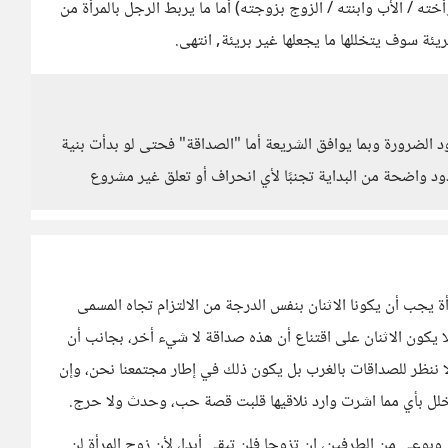
وأخته / الأب وابنته / الزوج بزوجته) أما ما يربط الرجل بالمرأة من
يئة سوف يتخللها ما يجعلها غير بريئة, انتهى.
ود الضرورة وبما يوافق الشريعة أما "الصداقة" فحتى لو بدأت بنية
واضحة من البداية تجنبًا لأي انحراف أو تعلق غير مشروع
 يجب أن يكونا الاثنان بنفس الدرجة من الالتزام تجاه المسمى
 يكون الاثنان على اقتناع أن هذه صداقة لا شيء أخر، بجانب أن
 ننظر للصداقات بالغرب بل يكون ذلك في إطار مجتمعنا نحن، وإن
ل بأي مما اشرت وارد نلاقيها قلبت قصة حب، وحدث ولا حرج.
وبوعي من الطرفين، إن تزوجا فلن تبقى أبدا، لأن زوج المرأة لن