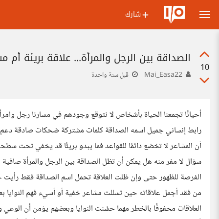
شارك
الصداقة بين الرجل والمرأة... علاقة بريئة أم م
10
Mai_Easa22
قبل سنة واحدة
أحيانًا تجمعنا الحياة بأشخاص لا نتوقع وجودهم في مسارنا رجل وامرأ
رابط إنساني جميل اسمه الصداقة كلمات مشتركة ضحكات صادقة دعم ف
أن المشاعر لا تخضع دائمًا للقواعد فما يبدو بريئًا قد يخفي تحت سطحه 
سؤال لا مفر منه هل يمكن أن تظل الصداقة بين الرجل والمرأة صافية ل
الفرصة للظهور حتى وإن ظلت العلاقة تحمل اسم الصداقة فقط رأيت حو
من فقد أجمل علاقاته حين تسللت مشاعر خفية أو أسيء فهم النوايا بع
العلاقات محفوفًا بالخطر مهما حسُنت النوايا وبعضهم يؤمن أن الوعي وا