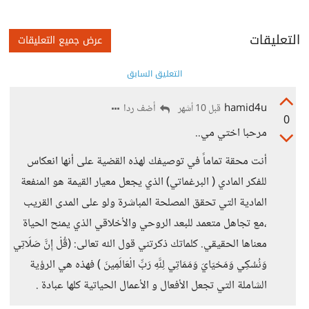
التعليقات
عرض جميع التعليقات
التعليق السابق
hamid4u
أضف ردا
قبل 10 أشهر
0
مرحبا اختي مي..
أنت محقة تماماً في توصيفك لهذه القضية على أنها انعكاس
للفكر المادي ( البرغماتي) الذي يجعل معيار القيمة هو المنفعة
المادية التي تحقق المصلحة المباشرة ولو على المدى القريب
،مع تجاهل متعمد للبعد الروحي والأخلاقي الذي يمنح الحياة
معناها الحقيقي. كلماتك ذكرتني قول الله تعالى: (قُلْ إِنَّ صَلَاتِي
وَنُسُكِي وَمَحْيَايَ وَمَمَاتِي لِلَّهِ رَبِّ الْعَالَمِينَ ) فهذه هي الرؤية
الشاملة التي تجعل الأفعال و الأعمال الحياتية كلها عبادة .