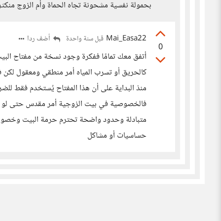
بحمولة نفسية مشحونة تجاه الحماة وأم الزوج منكثر
Mai_Easa22
أضف ردا
قبل سنة واحدة
0
أتفق معك تمامًا ففكرة وجود نسخة من مفتاح البيت م
كالحريق أو تسرب المياه أمر منطقي ومعقول لكن في 
منذ البداية على أن هذا المفتاح يُستخدم فقط للض
فالخصوصية في بيت الزوجية أمر مقدس حتى لو كان ا
متبادلة وحدود واضحة تحترم حرمة البيت وخصوصيت
حساسيات أو مشاكل