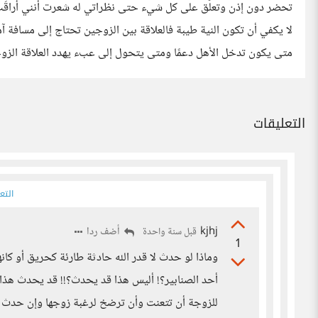
تحضر دون إذن وتعلّق على كل شيء حتى نظراتي له شعرت أنني أُراقَب ط
لا يكفي أن تكون النية طيبة فالعلاقة بين الزوجين تحتاج إلى مسافة آم
متى يكون تدخل الأهل دعمًا ومتى يتحول إلى عبء يهدد العلاقة الزو
التعليقات
التع
kjhj
أضف ردا
قبل سنة واحدة
1
وماذا لو حدث لا قدر الله حادثة طارئة كحريق أو كا
أحد الصنابير؟! أليس هذا قد يحدث؟!! قد يحدث هذا و
للزوجة أن تتعنت وأن ترضخ لرغبة زوجها وإن حدث ما