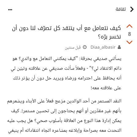
ثقافة
كيف نتعامل مع أب ينتقد كل تصرّف لنا دون أن
8
نخسر برّه؟
Diaa_albasir
قبل سنتين
يسألني صديقي بحرقة: "كيف يمكنني التعامل مع والدي؟ هو
دائم الانتقاد لي؟" - وفعلاً سألت صديقي عن علاقته وتبيّن لي
أنه يحافظ على احترامه ورضاه ويريد حل دون أن يؤثر ذلك
على علاقته معه!
النقد المستمر من أحد الوالدين مزعج فعلاً على الأبناء ويشعرهم
بأنهم غير مقدَّرين أو أنهم يحتاجون إلى تحسين مستمر!. كيف
يمكن إدارة هذا النوع من العلاقة بأسلوب صحي؟ هل يجب عليه
التحدث معه بصراحة وإبلاغه بمشاعره اتجاه انتقاداته أم ينبغي