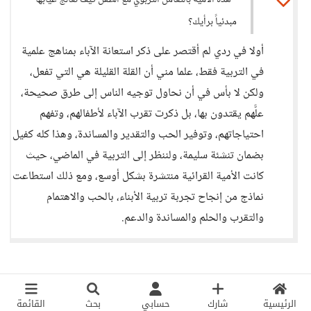
- هذه الأميّة بالتعامل التربوي مع الطفل كيف نعالج غيابها
مبدئياً برأيك؟
أولا في ردي لم أقتصر على ذكر استعانة الآباء بمناهج علمية
في التربية فقط، علما مني أن القلة القليلة هي التي تفعل،
ولكن لا بأس في أن نحاول توجيه الناس إلى طرق صحيحة،
علَّهم يقتدون بها، بل ذكرت تقرب الآباء لأطفالهم، وتفهم
احتياجاتهم، وتوفير الحب والتقدير والمساندة، وهذا كله كفيل
بضمان تنشئة سليمة، ولننظر إلى التربية في الماضي، حيث
كانت الأمية القرائية منتشرة بشكل أوسع، ومع ذلك استطاعت
نماذج من إنجاح تجربة تربية الأبناء، بالحب والاهتمام
والتقرب والحلم والمساندة والدعم.
الرئيسية
شارك
حسابي
بحث
القائمة