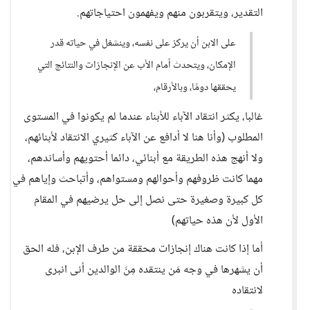
التقدير، ويتقربون منهم ويفهمون احتياجاتهم.
على الابن أن يركز على نفسه، وينشغل في حياته قدر
الإمكان، ويتحدث أمام الأب عن الإنجازات والنتائج التي
يحققها دومًا، وبالأرقام،
غالبا، يكثر انتقاد الآباء للأبناء عندما لم يكونوا في المستوى
المطلوب (وأنا هنا لا أدافع عن الآباء كثيري الانتقاد لأبنائهم،
ولا أنهج هذه الطريقة مع أبنائي، دائما أحتويهم وأساندهم،
مهما كانت ظروفهم وأحوالهم ومستواهم، وأتباحث وإياهم في
كل كبيرة وصغيرة حتى نصل إلى حل يرضيهم في المقام
الأول لأن هذه حياتهم)
أما إذا كانت هناك إنجازات محققة من طرف الإبن، فله الحق
أن يشهرها في وجه مَن ينتقده مِنَ الوالدين أنى انبرى
لانتقاده