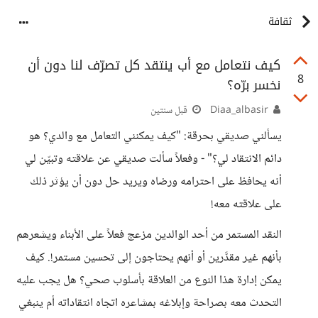
ثقافة
كيف نتعامل مع أب ينتقد كل تصرّف لنا دون أن
8
نخسر برّه؟
Diaa_albasir
قبل سنتين
يسألني صديقي بحرقة: "كيف يمكنني التعامل مع والدي؟ هو
دائم الانتقاد لي؟" - وفعلاً سألت صديقي عن علاقته وتبيّن لي
أنه يحافظ على احترامه ورضاه ويريد حل دون أن يؤثر ذلك
على علاقته معه!
النقد المستمر من أحد الوالدين مزعج فعلاً على الأبناء ويشعرهم
بأنهم غير مقدَّرين أو أنهم يحتاجون إلى تحسين مستمر!. كيف
يمكن إدارة هذا النوع من العلاقة بأسلوب صحي؟ هل يجب عليه
التحدث معه بصراحة وإبلاغه بمشاعره اتجاه انتقاداته أم ينبغي