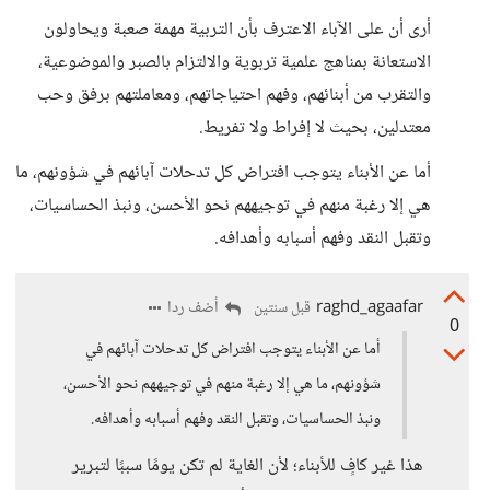
أرى أن على الآباء الاعترف بأن التربية مهمة صعبة ويحاولون
الاستعانة بمناهج علمية تربوية والالتزام بالصبر والموضوعية،
والتقرب من أبنائهم، وفهم احتياجاتهم، ومعاملتهم برفق وحب
معتدلين، بحيث لا إفراط ولا تفريط.
أما عن الأبناء يتوجب افتراض كل تدحلات آبائهم في شؤونهم، ما
هي إلا رغبة منهم في توجيههم نحو الأحسن، ونبذ الحساسيات،
وتقبل النقد وفهم أسبابه وأهدافه.
raghd_agaafar
أضف ردا
قبل سنتين
0
أما عن الأبناء يتوجب افتراض كل تدحلات آبائهم في
شؤونهم، ما هي إلا رغبة منهم في توجيههم نحو الأحسن،
ونبذ الحساسيات، وتقبل النقد وفهم أسبابه وأهدافه.
هذا غير كافٍ للأبناء؛ لأن الغاية لم تكن يومًا سببًا لتبرير