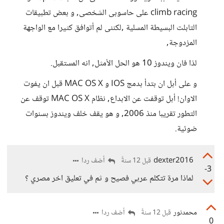
climb racing على حاسوبى الشخصى, و بعض تطبيقات
التابلت البسيطة المسلية ,لكننى لم أتوافق كثيرا مع الواجهة
المزدوجة,
لذا فان ويندوز 10 هو الحل الأمثل, انه المستقبل.
و على أبل ان بتدأ بدمج IOS و MAC OS X قبل ان يفوت
الاوان! أبل توقفت عن الابداع, نظام MAC OS X توقف عن
التطور تقريبا منذ 2006, و هو يقف خلف ويندوز بسنوات
ضوئية.
dexter2016
أضف ردا
قبل 12 سنةً
-3
لماذا مرة تتكلم عربي فصيح و ثم في تعليق اخر مصري ؟
محمدنور
أضف ردا
قبل 12 سنةً
0