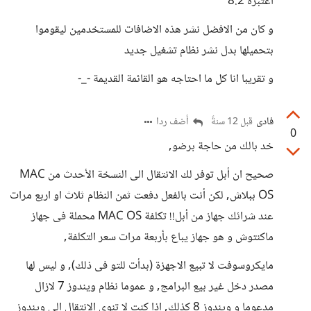
اعتبره 8.2
و كان من الافضل نشر هذه الاضافات للمستخدمين ليقوموا
بتحميلها بدل نشر نظام تشغيل جديد
و تقريبا انا كل ما احتاجه هو القائمة القديمة -_-
فادى
أضف ردا
قبل 12 سنةً
0
خد بالك من حاجة برضو,
صحيح ان أبل توفر لك الانتقال الى النسخة الأحدث من MAC
OS ببلاش, لكن أنت بالفعل دفعت ثمن النظام ثلاث او اربع مرات
عند شرائك جهاز من أبل!! تكلفة MAC OS محملة فى جهاز
ماكنتوش و هو جهاز يباع بأربعة مرات سعر التكلفة,
مايكروسوفت لا تبيع الاجهزة (بدأت للتو فى ذلك), و ليس لها
مصدر دخل غير بيع البرامج, و عموما نظام ويندوز 7 لازال
مدعوما و ويندوز 8 كذلك, اذا كنت لا تنوى الانتقال الى ويندوز