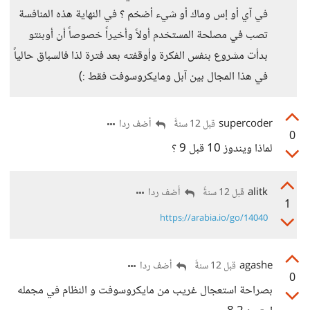
في آي أو إس وماك أو شيء أضخم ؟ في النهاية هذه المنافسة
تصب في مصلحة المستخدم أولاً وأخيراً خصوصاً أن أوبنتو
بدأت مشروع بنفس الفكرة وأوقفته بعد فترة لذا فالسباق حالياً
في هذا المجال بين آبل ومايكروسوفت فقط :)
supercoder
أضف ردا
قبل 12 سنةً
0
لماذا ويندوز 10 قبل 9 ؟
alitk
أضف ردا
قبل 12 سنةً
1
https://arabia.io/go/14040
agashe
أضف ردا
قبل 12 سنةً
0
بصراحة استعجال غريب من مايكروسوفت و النظام في مجمله