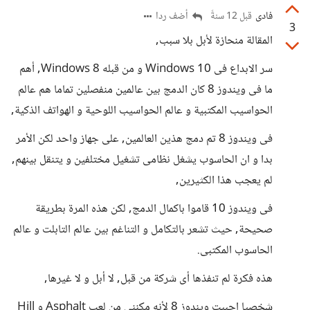
فادى
أضف ردا
قبل 12 سنةً
3
المقالة منحازة لأبل بلا سبب,
سر الابداع فى Windows 10 و من قبله Windows 8, أهم
ما فى ويندوز 8 كان الدمج بين عالمين منفصلين تماما هم عالم
الحواسيب المكتبية و عالم الحواسيب اللوحية و الهواتف الذكية,
فى ويندوز 8 تم دمج هذين العالمين, على جهاز واحد لكن الأمر
بدا و ان الحاسوب يشغل نظامى تشغيل مختلفين و يتنقل بينهم,
لم يعجب هذا الكثيرين,
فى ويندوز 10 قاموا باكمال الدمج, لكن هذه المرة بطريقة
صحيحة, حيث تشعر بالتكامل و التناغم بين عالم التابلت و عالم
الحاسوب المكتبى.
هذه فكرة لم تنفذها أى شركة من قبل, لا أبل و لا غيرها,
شخصيا احببت ويندوز 8 لأنه مكننى من لعب Asphalt و Hill