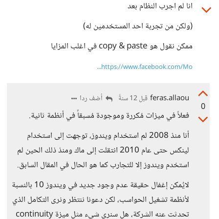
انا لم اجرب النظام بعد
(ولكن من تجربة احد المستخدمين له)
ممكن نقول هو copy & paste في اغلب المزايا
https://www.facebook.com/Mo...
feras.allaou
أضف ردا
قبل 12 سنةً
0
فعلاً في ميزات مُكررة وموجودة مُسبقاً في أنظمة ثانية.
أنا منذ 2008 لم استخدام ويندوز، توجهت إلى استخدام
لينكس حتى عام 2010 انتقلت إلى ماك ومنذ ذلك الحين لم
استخدم ويندوز إلا للتجارب كما هو الحال في المقال السابق.
لايُمكن إغفال حقيقة عدم وجود جديد في ويندوز 10 بالنسبة
لأنظمة تشغيل الحواسب، لكن دعونا ننتظر ونرى التكامل الذي
تحدثت عنه الشركة، هل سنرى شيء مثل ميزة continuity