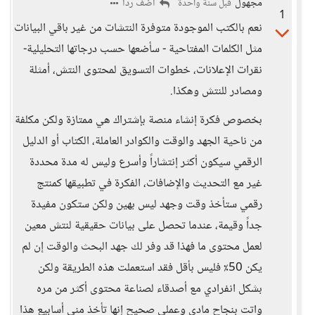
مجهول
أضف ردا
قبل سنة واحدة
1
نعم بالكتب الموجودة متوفرة النتشات من غير باقي البيانات
مثل الكلمات المفتاحية - سأضعها حسب درجاتها التحليلية-
نقرات الإعلانات، خطوات التسويق لمحتوى النتش، أمثلة
ومصادر للنتش وهكذا.
بخصوص فكرة إنشاء منصة بإشتراك هي ممتازة ولكن مكلفة
من ناحية الجهد والوقت والكوادر العاملة، الكتاب أو الدليل
الرقمي سيكون أكثر إنتشاراً وأسرع وليس له مدة محددة
غير مع التحديث والإضافات، الفكرة في تطبيقها كمنتج
رقمي ستأخذ وقت وجهد ليس بهين ولكن ستكون مفيدة
جداً وقيمة، عندما تحصل على بيانات حقيقية لنتش معين
لعمل محتوى ما فهذا قد وفر لك جهد البحث والوقت إن لم
يكن 50٪ فليس بأقل فقد استعملت هذه الطريقة ولكن
بشكل انفرادي مع أصدقاء لصناعة محتوى أكثر من مره
واتت بنجاح مادي وعملي صحيح إنها تأخذ مني أسابيع هذا