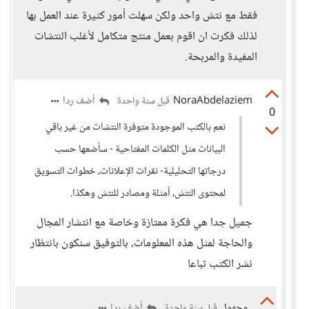
فقط مع نتش واحد ولكن سهلت أمور كثيرة عند العمل بها
لذلك فكرت ان اقوم بعمل منتج متكامل لأغلب النتشات
المفيدة والمربحة.
NoraAbdelaziem
أضف ردا
قبل سنة واحدة
0
نعم بالكتب الموجودة متوفرة النتشات من غير باقي
البيانات مثل الكلمات المفتاحية - سأضعها حسب
درجاتها التحليلية- نقرات الإعلانات، خطوات التسويق
لمحتوى النتش، أمثلة ومصادر للنتش وهكذا.
جميل جدا هي فكرة ممتازة وخاصة مع انتشار المجال
والحاجة لمثل هذه المعلومات، بالتوفيق سنكون بانتظار
نشر الكتب تباعا
مجهول
أضف ردا
قبل سنة واحدة