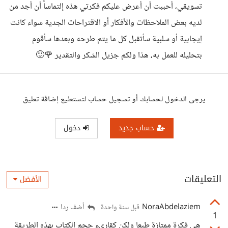
تسويقي، أحببت أن أعرض عليكم فكرتي هذه إلتماساً أن أجد من
لديه بعض الملاحظات والأفكار أو الاقتراحات الجدية سواء كانت
إيجابية أو سلبية سأتقبل كل ما يتم طرحه وبعدها سأقوم
بتحليله للعمل به، هذا ولكم جزيل الشكر والتقدير 🌹🙂
يرجى الدخول لحسابك أو تسجيل حساب لتستطيع إضافة تعليق
حساب جديد
دخول
التعليقات
الأفضل
NoraAbdelaziem
أضف ردا
قبل سنة واحدة
1
هي فكرة ممتازة طبعا ولكن كقارىء حجم الكتاب بهذه الطريقة