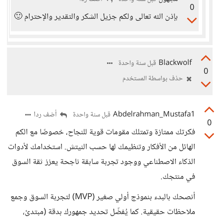
0
بإذن الله تعالى ولكم جزيل الشكر والتقدير والإحترام 🙂
Blackwolf
قبل سنة واحدة
0
حذف بواسطة المستخدم
Abdelrahman_Mustafa1
أضف ردا
قبل سنة واحدة
0
فكرتك ممتازة وتمتلك مقومات قوية للنجاح، خصوصًا مع الكم
الهائل من الأفكار وتنظيمك لها حسب النيتش. استخدامك لأدوات
الذكاء الاصطناعي ووجود تجربة سابقة ناجحة يعزز ثقة السوق
في منتجك.
أنصحك بالبدء بنموذج أولي صغير (MVP) لتجربة السوق وجمع
ملاحظات حقيقية. كما يُفضّل تحديد جمهورك بدقة (مبتدئ،