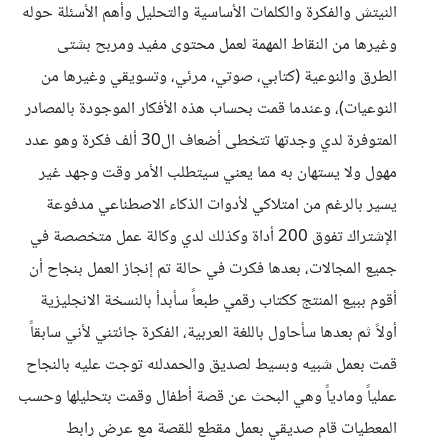
النيتش والفكرة والكلمات الأساسية والتحليل وأهم الأسئلة حوله
وغيرها من النقاط المهمة لعمل محتوى مفيد ومربح بشتى
الطرق والنوعية (كتابي، صوتي، مرئي، وتسويقي وغيرها من
النوعيات)، وعندما قمت بحساب هذه الأفكار الموجودة بالمصادر
المتوفرة لدي وجدتها تتخطى أضعاف ال30 ألف فكرة وهو عدد
مهول ولا يستهان به مما يعني سيتطلب الأمر وقت وجهد غير
يسير بالرغم من امتلاكي لأدوات الذكاء الاصطناعي مدفوعة
الإشتراك تفوق 200 أداة وكذلك لدي وكالة عمل متخصصة في
جميع المجالات، بعدها فكرت في حالة تم إنجاز العمل بنجاح أن
أقوم ببيع المنتج ككتاب رقمي طبعاً سأبدأ بالنسخة الانجليزية
أولاً ثم بعدها سأحاول باللغة العربية، الفكرة جائتني لأني سابقاً
قمت بعمل شبيه وبسيط لصديق والحمدلله توجت عليه بالنجاح
عملياً ومادياً وهي البحث عن قصة أطفال وقمت بتحليلها وحسب
المعطيات قام صديقي بعمل مقطع للقصة مع عرض رابط