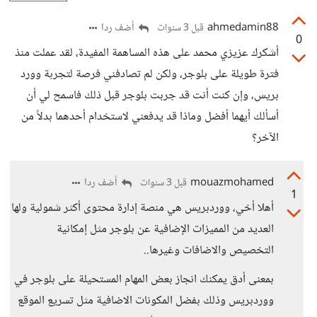
ahmedamin88
أضف ردا
قبل 3 سنوات
0
أشكرك عزيزي محمد على هذه المساهمة المفيدة، لقد عملت منذ
فترة طويلة على بلوجر، ولكن لم تصادفني فرصة لتجربة وورد
بريس، وإن كنت أنت قد جربت بلوجر قبل ذلك فاسمح لي أن
أسألك أيهما أفضل وماذا قد يدفعني لاستخدام أحدهما بدلاً من
الآخر؟
mouazmohamed
أضف ردا
قبل 3 سنوات
1
أهلا أخي، ووردبريس هي منصة إدارة محتوى أكثر شمولية ولها
العديد من المميزات الإضافية عن بلوجر مثل إمكانية
التخصيص والاضافات وغيرها..
بمعنى أدق يمكنك انجاز بعض المهام المستحيلة على بلوجر في
ووردبريس وذلك بفضل المكونات الاضافية مثل تسريع الموقع