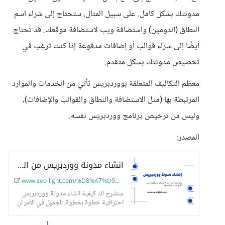
مدونتك بشكل كامل. على سبيل المثال، ستحتاج إلى شراء اسم
النطاق (الدومين) واستضافة ويب لاستضافة موقعك. قد تحتاج
أيضًا إلى شراء قوالب أو إضافات مدفوعة إذا كنت ترغب في
تخصيص مدونتك بشكل متقدم.
معظم التكاليف المتعلقة بووردبريس تأتي من الخدمات والموارد
المرتبطة بها (مثل الاستضافة والنطاق والقوالب والإضافات)،
وليس من ترخيص برنامج ووردبريس نفسه.
المصدر:
انشاء مدونة ووردبريس من الصفر حتى الربح | سيو لايت - SEO Light
www.seo-light.com/%D8%A7%D9%86%D8%...
سنشرح لك كيفية انشاء مدونة ووردبريس
احترافية خطوة بخطوة، الجميل في الأمر أن
wordpress هي منصة إدارة محتوى سهلة
وهي توفر إنشاء المدونات مجانا