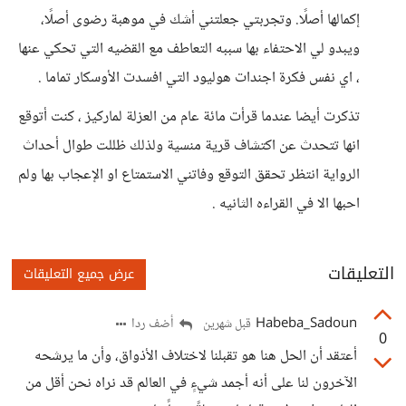
إكمالها أصلًا. وتجربتي جعلتني أشك في موهبة رضوى أصلًا،
ويبدو لي الاحتفاء بها سببه التعاطف مع القضيه التي تحكي عنها
، اي نفس فكرة اجندات هوليود التي افسدت الأوسكار تماما .
تذكرت أيضا عندما قرأت مائة عام من العزلة لماركيز ، كنت أتوقع
انها تتحدث عن اكتشاف قرية منسية ولذلك ظللت طوال أحداث
الرواية انتظر تحقق التوقع وفاتني الاستمتاع او الإعجاب بها ولم
احبها الا في القراءه الثانيه .
التعليقات
عرض جميع التعليقات
Habeba_Sadoun
أضف ردا
قبل شهرين
0
أعتقد أن الحل هنا هو تقبلنا لاختلاف الأذواق، وأن ما يرشحه
الآخرون لنا على أنه أجمد شيءٍ في العالم قد نراه نحن أقل من