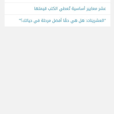
عشر معايير أساسية تُعطي الكتب قيمتها
"العشرينات: هل هي حقًا أفضل مرحلة في حياتك؟"