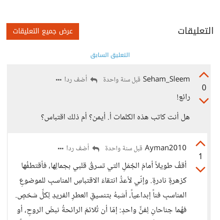
التعليقات
عرض جميع التعليقات
التعليق السابق
Seham_Sleem
أضف ردا
قبل سنة واحدة
0
رائع!
هل أنت كاتب هذه الكلمات أ. أيمن؟ أم ذلك اقتباس؟
Ayman2010
أضف ردا
قبل سنة واحدة
1
أقفُ طويلاً أمامَ الجُمَلِ التي تسرقُ قلبي بجمالِها، فأقتطفُها
كزهرةٍ نادرةٍ. وإنّي لأعدُّ انتقاءَ الاقتباسِ المناسبِ للموضوعِ
المناسبِ فناً إبداعياً، أشبهُ بتنسيقِ العطرِ الفريدِ لِكلِّ شخصٍ.
فهُما جناحانِ لِفنٍّ واحدٍ: إمّا أن تُلائمَ الرائحةُ نبضَ الروحِ، أو