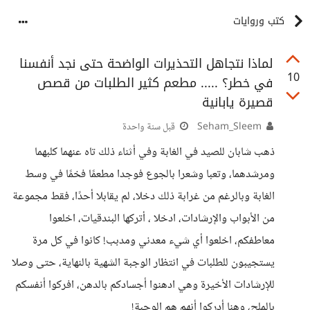
كتب وروايات
لماذا نتجاهل التحذيرات الواضحة حتى نجد أنفسنا
10
في خطر؟ ..... مطعم كثير الطلبات من قصص
قصيرة يابانية
Seham_Sleem
قبل سنة واحدة
ذهب شابان للصيد في الغابة وفي أثناء ذلك تاه عنهما كلبهما
ومرشدهما، وتعبا وشعرا بالجوع فوجدا مطعمًا فخمًا في وسط
الغابة وبالرغم من غرابة ذلك دخلا، لم يقابلا أحدًا، فقط مجموعة
من الأبواب والإرشادات، ادخلا ، أتركها البندقيات، اخلعوا
معاطفكم، اخلعوا أي شيء معدني ومدبب! كانوا في كل مرة
يستجيبون للطلبات في انتظار الوجبة الشهية بالنهاية، حتى وصلا
للإرشادات الأخيرة وهي ادهنوا أجسادكم بالدهن، افركوا أنفسكم
بالملح، وهنا أدركوا أنهم هم الوجبة!