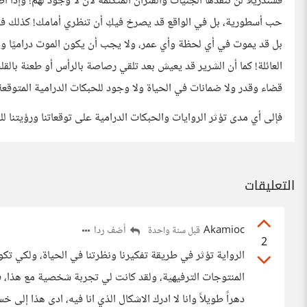
فسندريلا لن تنقذها الجنيات والفئران المتكلمة لأن لا وجود لهم! وإذا
حب أسطورية، بل في الواقع قد يصرخ فيكِ أن تنظري أمامك! كذلك في ا
بل قد يموت في أي لحظة وأي عمر، ولا يجب أن يكون الموت دراميًا 
العائلة! كما أن الشرير قد يعيش بعد تلقي رصاصة بالرأس أو طعنة بال
قضاء وقدر ولا ضمانات في الحياة ولا وجود للحبكات الدرامية المتوقعة
فإلى أي مدى تؤثر الروايات والحبكات الدرامية على توقعاتنا ورؤيتنا لل
التعليقات
Akamioc
أضف ردا
قبل سنة واحدة
2
الرواية تؤثر في طريقة تفكيرنا ونظرتنا في الحياة، ولكي تك
المنتوجات الترفيهية، ولقد كانت لي تجربة شخصية مع هذا، 
دهراً طويلاََ وانا لا ادرك الاشكال الذي انا فيه، ادى هذا إل