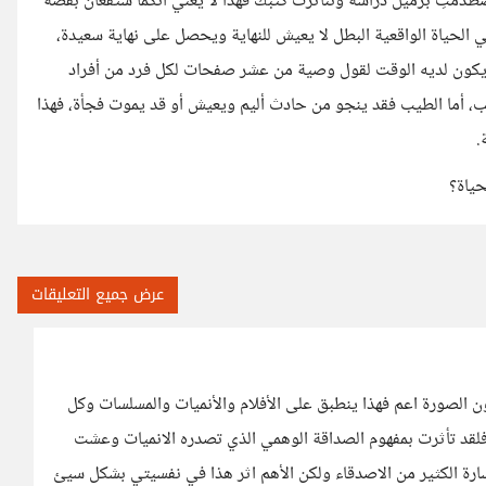
 اصطدمتِ بزميل دراسة وتناثرت كتبك فهذا لا يعني أنكما ستقعان بقصة
لحياة الواقعية البطل لا يعيش للنهاية ويحصل على نهاية سعيدة،
ويكون لديه الوقت لقول وصية من عشر صفحات لكل فرد من أفراد
قلب، أما الطيب فقد ينجو من حادث أليم ويعيش أو قد يموت فجأة، فهذا
.
حياة؟
عرض جميع التعليقات
ون الصورة اعم فهذا ينطبق على الأفلام والأنميات والمسلسات وكل
فلقد تأثرت بمفهوم الصداقة الوهمي الذي تصدره الانميات وعشت
ى خسارة الكثير من الاصدقاء ولكن الأهم اثر هذا في نفسيتي بشكل سيئ