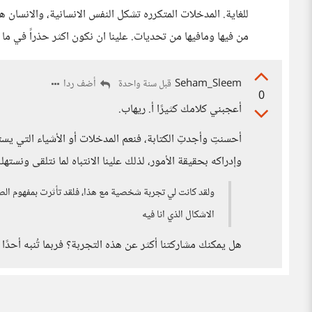
للغاية. المدخلات المتكرره تشكل النفس الانسانية، والانسان
من فيها ومافيها من تحديات. علينا ان نكون اكثر حذراً في ما 
Seham_Sleem
أضف ردا
قبل سنة واحدة
0
أعجبني كلامك كثيرًا أ. ريهاب.
أحسنتِ وأجدتِ الكتابة، فنعم المدخلات أو الأشياء التي ي
وإدراكه بحقيقة الأمور، لذلك علينا الانتباه لما نتلقى ونستهل
ولقد كانت لي تجربة شخصية مع هذا، فلقد تأثرت بمفهوم الصدا
الاشكال الذي انا فيه
هل يمكنك مشاركتنا أكثر عن هذه التجربة؟ فربما تُنبه أحدًا 