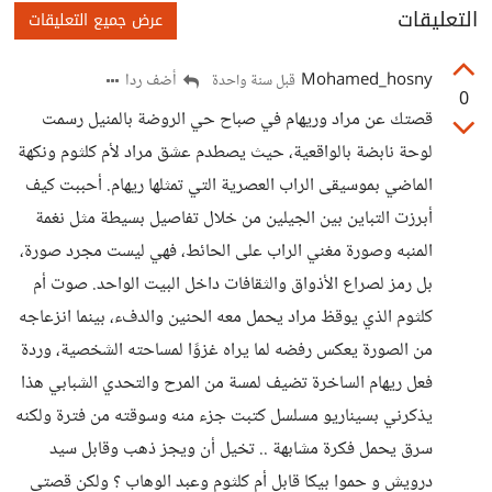
التعليقات
عرض جميع التعليقات
Mohamed_hosny
أضف ردا
قبل سنة واحدة
0
قصتك عن مراد وريهام في صباح حي الروضة بالمنيل رسمت
لوحة نابضة بالواقعية، حيث يصطدم عشق مراد لأم كلثوم ونكهة
الماضي بموسيقى الراب العصرية التي تمثلها ريهام. أحببت كيف
أبرزت التباين بين الجيلين من خلال تفاصيل بسيطة مثل نغمة
المنبه وصورة مغني الراب على الحائط، فهي ليست مجرد صورة،
بل رمز لصراع الأذواق والثقافات داخل البيت الواحد. صوت أم
كلثوم الذي يوقظ مراد يحمل معه الحنين والدفء، بينما انزعاجه
من الصورة يعكس رفضه لما يراه غزوًا لمساحته الشخصية، وردة
فعل ريهام الساخرة تضيف لمسة من المرح والتحدي الشبابي هذا
يذكرني بسيناريو مسلسل كتبت جزء منه وسوقته من فترة ولكنه
سرق يحمل فكرة مشابهة .. تخيل أن ويجز ذهب وقابل سيد
درويش و حموا بيكا قابل أم كلثوم وعبد الوهاب ؟ ولكن قصتي