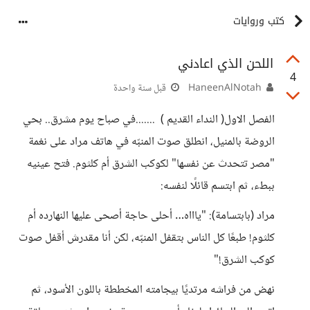
كتب وروايات
اللحن الذي اعادني
4
HaneenAlNotah
قبل سنة واحدة
الفصل الاول( النداء القديم ) .......في صباح يوم مشرق.. بحي
الروضة بالمنيل، انطلق صوت المنبّه في هاتف مراد على نغمة
"مصر تتحدث عن نفسها" لكوكب الشرق أم كلثوم. فتح عينيه
ببطء، ثم ابتسم قائلًا لنفسه:
مراد (بابتسامة): "ياااه… أحلى حاجة أصحى عليها النهارده أم
كلثوم! طبعًا كل الناس بتقفل المنبّه، لكن أنا مقدرش أقفل صوت
كوكب الشرق!"
نهض من فراشه مرتديًا بيجامته المخططة باللون الأسود، ثم