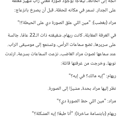
اتجه إلى الحائط، ليفاجأ بوجود صورة مغني راب شهير معلقة
على الجدار. تسمر في مكانه للحظة، قبل أن يصرخ بانزعاج:
مراد (بغضب): "مين اللي علق الصورة دي على الحيطة؟!"
في الغرفة المقابلة، كانت ريهام، شقيقته ذات الـ22 عامًا، جالسة
على سريرها، تضع سماعات الرأس، وتستمع إلى موسيقى الراب.
عند سماعها لصوت مراد الغاضب، نزعت السماعات بسرعة، ارتدت
ثوبها، وخرجت من غرفتها قائلة:
ريهام: "إيه مالك؟ في إيه؟"
نظر إليها مراد بحدة، مشيرًا إلى الصورة.
مراد: "مين اللي حط الصورة دي؟"
ريهام (بابتسامة ساخرة): "أنا طبعًا! إيه المشكلة؟"