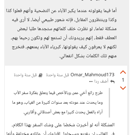
أما فيما يقولونه عندما يكبر الآباء عن التضحية وأنهم فعلوا كذا
وكذا وينتظرون المقابل، فإنه شعور طبيعي أيضا، لا أرى فيه
مشكلة تماما، لو نظرت خلف كلماتهم ستجدها طلبا لبعض
العطف فقط، إنهم يريدونك أن تستمع لهم وتكون رحيما بهم،
لكنهم لا يعرفون كيف يقولونها، كبرياء الآباء يمنعهم، فتخرج
منهم تلك الكلمات بشكل انفعالي.
Omar_Mahmoud173
قبل سنة واحدة
قبل سنة واحدة
1
أضف ردا
طرح رائع أخي عمر، وبالأخص فيما يتعلق بفكرة سفر الأب
وما يحدث عند عودته بعد سنوات كثيرة من الغياب، وهو ما
أراه بالفعل يحدث كثيرا مع بعض أصدقائي وأقاربي.
المشكلة أنه لو أخبرت شخصًا على وشك السفر بهذا الكلام،
في الغالب لن يقتنع وسيحاول إقناعك أن عائلته مختلفة وأنها