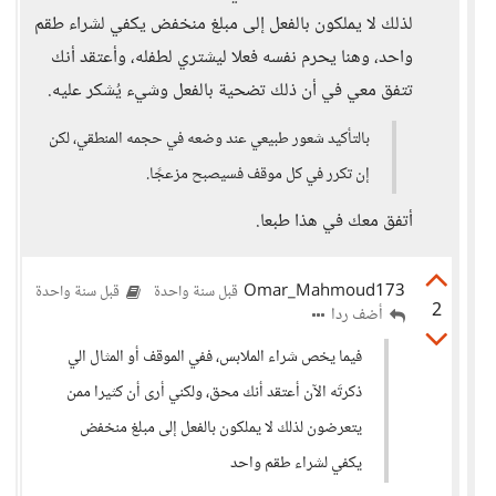
لذلك لا يملكون بالفعل إلى مبلغ منخفض يكفي لشراء طقم
واحد، وهنا يحرم نفسه فعلا ليشتري لطفله، وأعتقد أنك
تتفق معي في أن ذلك تضحية بالفعل وشيء يُشكر عليه.
بالتأكيد شعور طبيعي عند وضعه في حجمه المنطقي، لكن
إن تكرر في كل موقف فسيصبح مزعجًا.
أتفق معك في هذا طبعا.
Omar_Mahmoud173
قبل سنة واحدة
قبل سنة واحدة
2
أضف ردا
فيما يخص شراء الملابس، ففي الموقف أو المثال الي
ذكرتَه الآن أعتقد أنك محق، ولكني أرى أن كثيرا ممن
يتعرضون لذلك لا يملكون بالفعل إلى مبلغ منخفض
يكفي لشراء طقم واحد