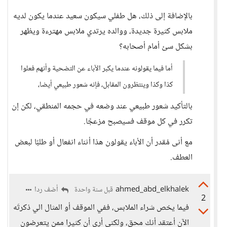
بالإضافة إلى ذلك، هل طفلي سيكون سعيد عندما يكون لديه
ملابس كثيرة جديدة، ووالده يرتدي ملابس مهترءة ويظهر
بشكل سئ أمام أصحابه؟
أما فيما يقولونه عندما يكبر الآباء عن التضحية وأنهم فعلوا
كذا وكذا وينتظرون المقابل، فإنه شعور طبيعي أيضا،
بالتأكيد شعور طبيعي عند وضعه في حجمه المنطقي، لكن إن
تكرر في كل موقف فسيصبح مزعجًا.
مع أنى مُقدر أن الأباء يقولون هذا أثناء انفعال أو طلبًا لبعض
العطف.
ahmed_abd_elkhalek
أضف ردا
قبل سنة واحدة
2
فيما يخص شراء الملابس، ففي الموقف أو المثال الي ذكرتَه
الآن أعتقد أنك محق، ولكني أرى أن كثيرا ممن يتعرضون