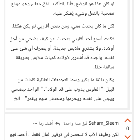
لو كان هذا هو الوضع، فأنا بالتأكيد اتفق معك، وهو موقع
تضحية بالفعل وشيء يُشكر عليه.
لكن ما كان يحدث معي، ومن بعض أقاربي لم يكن هكذا.
فكنت أسمع أحد أقاربي يتحدث عن كيف يضحي من أجل
أولاده، ولا يشتري ملابس جديدة، أو يصرف أي شئ على
نفسه، وأجده قد أشترى لأولاده كميات ملابس بطريقة
مبالغة جدًا.
وكان دائمًا ما يكرر وسط التجمعات العائلية كلمات من
قبيل: " الفلوس يدوب على قد الولاد"، " الواحد بيضحي
ويجي على نفسه ويحرمها ومحدش منهم بيقدر"... الخ.
Seham_Sleem
أضف ردا
قبل سنة واحدة
0
لكن وظيفة الأب لا تنحصر في توفير المال فقط أ. أحمد فهو