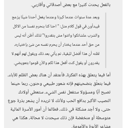
بالفعل يحدث كثيرا مع بعض أصدقائي وأقاربي.
وبعد عدة سنوات عندما كبرنا وعندما يفعل أحدنا شيئًا يزعج
فيبدأون في قول كلام مثل: " احنا كنا بنحرم نفسنا من الاكل
والشرب علشانكوا وانتوا مش بتقدروا" لذلك أظن أنه ليس
من حق أحد عندما يختار أن يحرم نفسه من شئ بإختياره،
لظنه أن هذا أفضل للبقية، ثم يأتي بعد ذلك ويقول لهم أنهم لا
يقدرون أو يقول كنت أفعل هذا لكم والأن قوموا بتعويضي.
أما فيما يتعلق بهذه الفكرة، فأعتقد أن هناك بعض الظلم للآباء،
فيما بتعلّق بتضحيتهم فإنه شعور طبيعي وحنون، ربما حينما
تصبح أبًّا ومسؤولا ستفعل نفس الشيء، ستعطي أولادك
النصيب الأكبر بدافع الحب ولأنك لا تريده أن يشعر بذرة جوع
حتى، ولا أجد مشكلة في ذلك، فطالما أن أمور الأسرة المالية
متوسطة أو منخفضة فإن ذلك سيحدث لا محالة، هكذا هي
مشاعر الأبوة والأمومة.