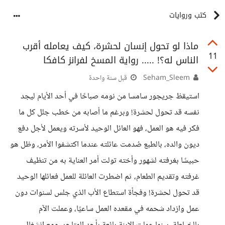
كتب وروايات
ماذا لو تحول إنسان لحشرة، كيف يعامله أقرب
11
الناس له؟! ..... رواية المسخ لفرانز كافكا
Seham_Sleem
قبل سنة واحدة
استيقظ جريجور سامسا من نومه صباحًا في أحد الأيام ليجد
نفسه قد تحول لحشرة! وبرغم ما أصابه من خطب جلل كل ما
فكر فيه هو العمل، فهو العائل الوحيد لأسرته ويعمل لأجل دفع
ديون والده، بالطبع صُدمت عائلته عندما اكتشفوا الأمر، وظل هو
حبيسًا بغرفته لشهور وأخته تولت أمر العناية به من تنظيف
غرفته وتقديم الطعام، ثم اضطرت العائلة للعمل فعائلها الوحيد
قد تحول لحشرة! وفجأة استطاع الأب الذي جلس لسنوات دون
عمل وازداد شحمه في مقعده العمل ساعيًا، وعملت الآم