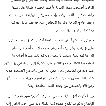
بالخياطة، بينما عملت الابنة بائعة بأحد المتاجر، ومع انشغال
الأخت أصبحت مهمة العناية بأخيها الحشرة ثقيلة على قلبها
وأهملت في نظافة غرفته وإطعامه، وفي النهاية فاضوا به عندما
زحف خارج الغرفة وقرروا التخلص منه، فزحف عائدًا لغرفته
ومات قبل أن يشرق الصباح.
دعوني أخبركم أن نهاية هذه القصة أبكتني كثيرًا، ربما لحزني
على نهاية بطلها وكيف أنه وهب حياته لإعالة أسرته وضمان
الراحة لهم بعمل متعب لا يحبه، وبرغم ذلك عندما أصابه ما
أصابه بدأ الاهتمام به يتناقص شيئًا فشيئًا إلى أن تلاشي بل أُعتبر
عبئًا لابد من التخلص منه، حتى أنه حين مات من اكتشفت موته
كانت الخادمة وبعد موته اكتشفوا كم أصبح هزيلًا من عدم الأكل،
ومن قام بالتخلص من جثته كانت الخادمة أيضًا.
وربما بكيت لأنها أثارت بنفسي تساؤلات كثيرة موجعة جدًا عن
الإنسان وكم قد تكون مسؤوليته ثقيلة ولو على أحب الناس إليه