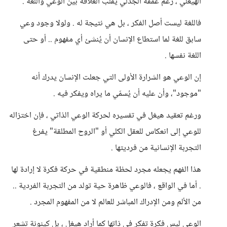
الهيغلي ، رغم عمقه الجدلي يقلب العلاقة بين الوعي واللغة .
فاللغة ليست أصل الفكر ، بل هي نتيجة له . ولولا وجود وعي
سابق للغة لما استطاع الإنسان أن يُنشئ أي مفهوم .. أو حتى
اللغة نفسها .
إن الوعي هو الشرارة الأولى التي جعلت الإنسان يدرك أنه
"موجود"، وأن عليه أن يُسمّي ما يراه ويفكر فيه .
ورغم تعقيد هيغل في تفسيره لحركة الوعي الذاتي ، فإن اختزاله
للوعي إلى انعكاس للعقل الكلي أو "الروح المطلقة" يفرغ
التجربة الإنسانية من فرديتها .
هذا الفهم يجعله مجرد لحظة منطقية في حركة فكرة لا إرادة لها
. أما في الواقع ، فالوعي ظاهرة حية تولد من التجربة الفردية ..
من الألم ومن الإدراك المباشر للعالم لا من المفهوم المجرد .
الوعي ليس فكرة تفكر في ذاتها كما أراد هيغل ، بل كينونة تشعر