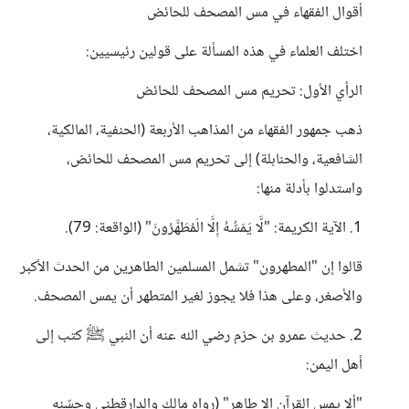
أقوال الفقهاء في مس المصحف للحائض
اختلف العلماء في هذه المسألة على قولين رئيسيين:
الرأي الأول: تحريم مس المصحف للحائض
ذهب جمهور الفقهاء من المذاهب الأربعة (الحنفية، المالكية،
الشافعية، والحنابلة) إلى تحريم مس المصحف للحائض،
واستدلوا بأدلة منها:
1. الآية الكريمة: "لَّا يَمَسُّهُ إِلَّا الْمُطَهَّرُونَ" (الواقعة: 79).
قالوا إن "المطهرون" تشمل المسلمين الطاهرين من الحدث الأكبر
والأصغر، وعلى هذا فلا يجوز لغير المتطهر أن يمس المصحف.
2. حديث عمرو بن حزم رضي الله عنه أن النبي ﷺ كتب إلى
أهل اليمن:
"ألا يمس القرآن إلا طاهر" (رواه مالك والدارقطني وحسّنه