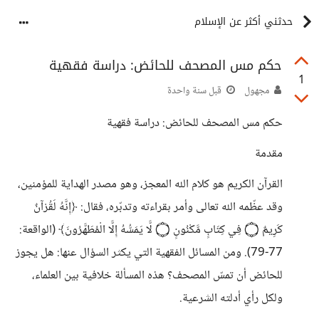
حدثني أكثر عن الإسلام
حكم مس المصحف للحائض: دراسة فقهية
1
مجهول
قبل سنة واحدة
حكم مس المصحف للحائض: دراسة فقهية
مقدمة
القرآن الكريم هو كلام الله المعجز، وهو مصدر الهداية للمؤمنين،
وقد عظّمه الله تعالى وأمر بقراءته وتدبّره، فقال: ﴿إِنَّهُ لَقُرْآنٌ
كَرِيمٌ ۝ فِي كِتَابٍ مَّكْنُونٍ ۝ لَّا يَمَسُّهُ إِلَّا الْمُطَهَّرُونَ﴾ (الواقعة:
77-79). ومن المسائل الفقهية التي يكثر السؤال عنها: هل يجوز
للحائض أن تمسّ المصحف؟ هذه المسألة خلافية بين العلماء،
ولكل رأي أدلته الشرعية.