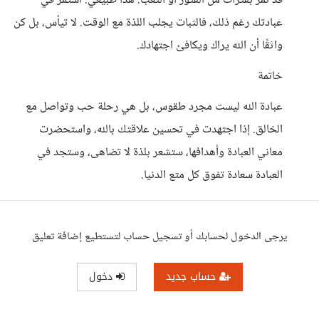
قد تمر بفترات من الفتور أو التعب. هذا طبيعي. استمر في
عبادتك رغم ذلك، فالثبات يجلب اللذة مع الوقت. لا تيأس، بل كن
واثقًا أن الله يراك ويكافئ اجتهادك.
خاتمة
عبادة الله ليست مجرد طقوس، بل هي رحلة حب وتواصل مع
الخالق. إذا اجتهدت في تحسين علاقتك بالله، واستحضرت
معاني العبادة وأهدافها، ستشعر بلذة لا تضاهى، وستجد في
العبادة سعادة تفوق كل متع الدنيا.
يرجى الدخول لحسابك أو تسجيل حساب لتستطيع إضافة تعليق
حساب جديد
دخول