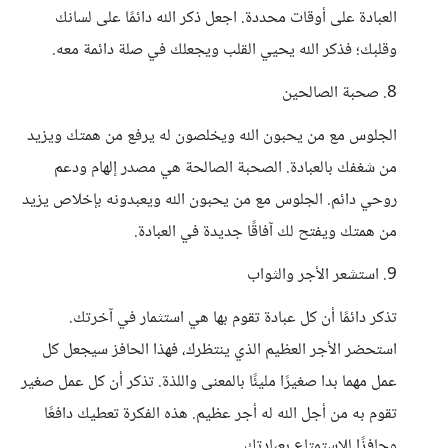
العبادة على أوقات محددة. اجعل ذكر الله دائمًا على لسانك
وقلبك؛ فذكر الله يحيي القلب ويجعلك في صلة دائمة معه.
8. صحبة الصالحين
الجلوس مع من يحبون الله ويخلصون له يرفع من همتك ويزيد
من شغفك بالعبادة. الصحبة الصالحة هي مصدر إلهام ودعم
روحي دائم. الجلوس مع من يحبون الله ويعبدونه بإخلاص يزيد
من همتك ويفتح لك آفاقًا جديدة في العبادة.
9. استشعر الأجر والثواب
تذكر دائمًا أن كل عبادة تقوم بها هي استثمار في آخرتك.
استحضر الأجر العظيم الذي ينتظرك، فهذا الحافز سيجعل كل
عمل مهما بدا صغيرًا مليئًا بالمعنى واللذة. تذكر أن كل عمل صغير
تقوم به من أجل الله له أجر عظيم. هذه الفكرة تعطيك دافعًا
وحافزًا للاستمتاع بعبادتك.