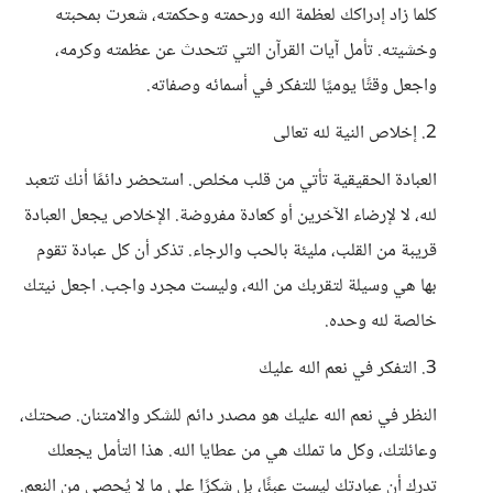
كلما زاد إدراكك لعظمة الله ورحمته وحكمته، شعرت بمحبته
وخشيته. تأمل آيات القرآن التي تتحدث عن عظمته وكرمه،
واجعل وقتًا يوميًا للتفكر في أسمائه وصفاته.
2. إخلاص النية لله تعالى
العبادة الحقيقية تأتي من قلب مخلص. استحضر دائمًا أنك تتعبد
لله، لا لإرضاء الآخرين أو كعادة مفروضة. الإخلاص يجعل العبادة
قريبة من القلب، مليئة بالحب والرجاء. تذكر أن كل عبادة تقوم
بها هي وسيلة لتقربك من الله، وليست مجرد واجب. اجعل نيتك
خالصة لله وحده.
3. التفكر في نعم الله عليك
النظر في نعم الله عليك هو مصدر دائم للشكر والامتنان. صحتك،
وعائلتك، وكل ما تملك هي من عطايا الله. هذا التأمل يجعلك
تدرك أن عبادتك ليست عبئًا، بل شكرًا على ما لا يُحصى من النعم.