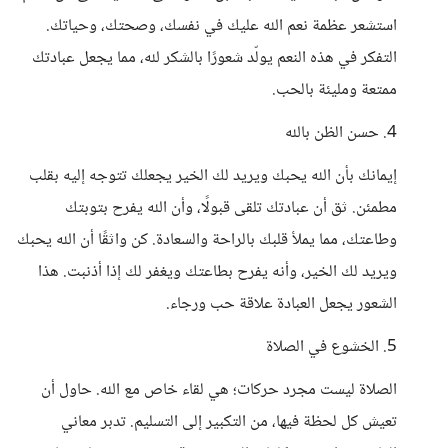
استشعر عظمة نعم الله عليك في نفسك، وصحتك، وحياتك.
التفكر في هذه النعم يولّد شعورًا بالشكر لله، مما يجعل عبادتك
ممتعة ومليئة بالحب.
4. حسن الظن بالله
إيمانك بأن الله يحبك ويريد لك الخير يجعلك تتوجه إليه بقلب
مطمئن. ثق أن عبادتك تلقى قبولًا، وأن الله يفرح بتوبتك
وطاعتك، مما يملأ قلبك بالراحة والسعادة. كن واثقًا أن الله يحبك
ويريد لك الخير، وأنه يفرح بطاعتك ويغفر لك إذا أذنبت. هذا
الشعور يجعل العبادة علاقة حب ورجاء.
5. الخشوع في الصلاة
الصلاة ليست مجرد حركات؛ هي لقاء خاص مع الله. حاول أن
تعيش كل لحظة فيها، من التكبير إلى التسليم. تدبر معاني