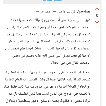
Djawhar
أضف ردا
قبل شهر واحد
0
قول النبي «ص»:«من أطاعت زوجها واقامت خمسها دخلت
الجنة....» «لو كنت آمرا احدا ان يسجد لاحد لأمرت المراة ان
تسجد لزوجها..» ، في الشرع المراة ان تصدقت من مال زوجها
تحسب له اجر كاجرها، في القصة الشهيرة للمراة التي مرض
ابوها ولم تزره لان زوجها غائب .... ومات ابوها فلم تذهب لان
زوجها لم يعد، فسئل الني صلى الله عليه وسلم في معنى
الحدبث فقال هي في الجنة.
عند قراءة الحديث في سجود المراة لزوجها بسطحية ايعقل ان
تسجد المراة لغير خالقها طبعا لا، ولكن المعنى هو اتمام الطاعة
اي تحاول المراة اطاعة زوجها في حدود شرعية ذلك فقط مثلا
لا تطبعه في خروج عن الدين او.... هذا ليس تفلسف بل هو
قراءة معنى الاحكام لا يفسر الانسان الامور بسطحية ويحاول