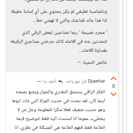
وبالمناسبة تعليقي لم يكن يحتوي على أي إساءة حقيقة
لذا هذا عائد لقناعتك والتي لا تهمني حقاً...
' مجرد نصيحة ' ربما تحتاجين لبعض الرقي الذي
تتحدثين عنه في كلامك لانك جرحتي مشاعري الرقيقة
بقساوة كلامك...
خالص التحية..~
Djawhar
أضف ردا
قبل شهر واحد
0
الفكر الراقي يستحق التقدري والحوار ويصع بصمته
اينما كان، لقد بحثت في حديث المراة التي مات ابوها
وهو حديث ضعيف فعلا شكرا للمعلومة وجل من لا
يخطيء، عموما انا استندت اليه فقط لتوضيح قيمة
الطاعة فقط ففهم الطاعة هي المشكلة في نظري، انا