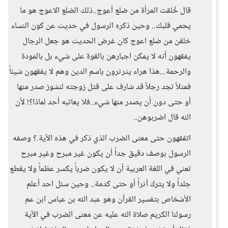
قال خُلقت المرأة من ضلع أعوج..ذلك الضلع الاعوج هو ما
يحمي قلبك.. وحين ذكره الرسول في حديث عن كون النساء
خلقن من ضلع اعوج كان غرض الحديث هو جعل الرجال
يفقهون أنه لا يمكن اجبارهن بالقوة على شيء بل بالمودة
والرحمة...هذا هراء يثرثرون باسم الدين وهم لا يفقهون شيئاً
فمثلاً تجد رجلاً قد شارف على قتل زوجته لنشوز صدر منها
أو حتى دون أن يصدر منها شيء..فلا يعاتبه أحد لماذا؟! لأن
الله قال اضربوهن..
اتفقهون حتى معنى الضرب الذي ذكر في هذه الآية.؟ وصفه
الرسول بوصف دقيق جداً أن يكون غير مبرح وغير مبرح
تعني في اللغة العربية أن لا يكون ضرباً يكسر عظماً ولا يقطع
جلداً ولا يترك أثراً أو حتى كدمة.. وحين سئل احد أعلم
الأشخاص بتفسير القرآن وهو عبد الله بن عباس ابن عم
رسولنا الكريم صلاة الله عليه عن معنى الضرب في الآية