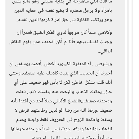
ما قلت أنني سأشرحه في بداية تعليقي وهو مالم يمس
بإمرأة ولا برجل محترم لا يضع نفسه في حماية الدين
وهو يرتكب القذارة في حق إمرأة كرمها الدين نفسه..
وكلامي حتماً كان موجهاً لذوي الفكر الضيق فعذراً إن
وجدتِ نفسك بينهم فأنا لم أكن أتحدث عمن يفهم النقاش
الراقي..
ويشرفني.. آه المعذرة الكيبورد أخطئ..أقصد يؤسفني أن
أخبرك أن الحديث الذي بنيت كلامك عليه ضعيف..وحتى
أنك قلته بشكل خاطئ لكن لا بأس فهو ضعيف على أي
حال..يمكنك الذهاب والبحث عنه بنفسك لأنني فعلت
ووجدته ضعيف..فالشيخ الألباني مثلاً أحد من أفتوا بأنه
ضعيف..ورضا الله من رضا الوالدين وطاعتهما فرض لا
يسقط واطاعة الزوج في المعروف فقط واجبة وعدم
الذهاب لوالدها وتركه يموت ليس شيئاً من حقه حرمانها
منه أبداً ويمكنك البحث عن ذلك إن لم تقتنعي..