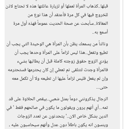
قبلها..كذهاب المرأة لعملها أو لزيارة عائلتها هذه لا تحتاج لاذن
للخروج فيها في كل مرة فأعتقد أن هذا نوع من
المغالاة..سأبحث عن صحة الحديث عموماً فهذه أول مرة
أسمع به..
وثالثاً من يسمعك يظن بأن المرأة هي الوحيدة التي يجب أن
تطيع وتفعل..هذا ليس لزاماً على المرأة وحدها يجب أن
يؤدي الزوج حقوق زوجته كاملة قبل أن يطالبها بشيء
فالمرأة وجدت لتتلقى ثم تعطي إن كان يحترمها فستحترمه
وإن لم يفعل فليس لزاماً عليها ان تطيعه ولا أن تكمل معه
حتى...
الرجال يذكرونني دوماً بمثل شعبي..بيقص الحلاوة على قد
تمه...أي أنهم يرون ويقولون ما يكون في صالحهم فقط ' في
الدين بشكل خاص الان..' يتحدثون عن تعدد الزوجات
وينسون انه يكون باطلاً دون عدل وأنهم سيحاسبون عليه ،