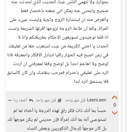
بحوارك ولا تتهمي الناس عبثا، الحديث الذي تحدثت عنه
صحيح وابحثي عنه يمكن اني صغته باختصار فقط
والغرض منه ان استشارة الزوح واجبة وليست عبىء على
المراة، وكما ان طاعة الزوجة لزوجها اقرتها الشريعة ولست
انا فلما توجيدون تسويقون الاحكام بطريقتكم وانا لا
اتحدث يا اختي الكريمة من عبث استغرب حقا من تعليقك
في زمن اصبح فيه الحوار راقيا لتبادل الافكار واىمعرفة فانا
اوضح ولا اهاجم احدا بل اوضح وفقا لمعرفتي ان اردت
الرد على تعليقي باحترام فمرحب بنقاشك وان كان كالسابق
فلا يستحق الرد ابدا.
LeenLeen
أضف ردا
قبل شهر واحد
قبل شهر واحد
0
حسناً بما أنك ذات فكر راقٍ لهذه الدرجة يا أختاه لما لم
تستوعبي أنه بما أنك إمرأة فإن حديثي لم يكن موجهاً لك
بل كان موجهاً للرجال الذكوريين وبعض النساء