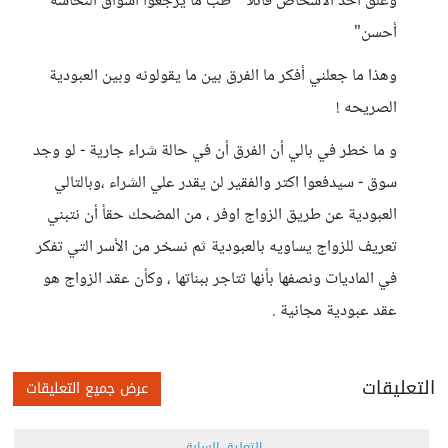
وعلق أحد الأشخاص قائلاُ " طب ما يرجعوا أسواق النخاسه
أحسن"
وهذا ما جعلني أفكر ما الفرق بين ما يقولونه وبين العبودية
الصريحه !
و ما خطر في بالي أن الفرق أن في حالة شراء جارية - لو وجد
سوق - سيدفعوا اكتر والفقير لن يقدر علي الشراء ،وبالتالي
العبودية عن طريق الزواج اوفر ، من المضحك حقأ أن نتبني
تعريف للزواج يساويه بالعبودية ثم نسخر من الأسر التي تفكر
في الماديات ونصفها بأنها تتاجر ببناتها ، وكأن عقد الزواج هو
عقد عبودية مجانية .
التعليقات
عرض جميع التعليقات
التعليق السابق