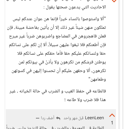
الاحاديث التي يدعون صحتها يقول :
"ألا واستوصوا بالنساء خيراً فإنما هن عوان عندكم ليس
تملكون منهن شيئاً غير ذلك إلا أن يأتين بفاحشة مبينة، فإن
فعلن فاهجروهن في المضاجع واضربوهن ضرباً غير مبرح
فإن أطعنكم فلا تبغوا عليهن سبيلاً، ألا إن لكم على نسائكم
حقا ولنسائكم عليكم حقا فأما حقكم على نسائكم فلا
يوطئن فرشكم من تكرهون ولا يأذنّ في بيوتكم لمن
تكرهون، ألا وحقهن عليكم أن تحسنوا إليهن في كسوتهن
وطعامهن"
فالطاعه في حفظ الغيب و الضرب في حالة الخيانه ، غير
هذا فلا ضرب ولا طاعه !
LeenLeen
أضف ردا
قبل شهر واحد
1
الطاعة في المعروف والضرب في حالة النشوز وليس ضرباً