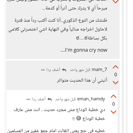
مبرحاً أي لا يترك حتى أثراً أو كدمة...
ظننتك من النوع الذكوري..أنا كنت أكتب رداً منذ فترة
لاحاول اخراجه مثالياً وفي النهاية انتي اختصرتي كلامي
بكل بساطة⁦ ⁦ಠ⁠﹏⁠ಠ⁩⁩
I'm gonna cry now...
mam_7
أضف ردا
قبل شهر واحد
0
أثبتي أن هذا الحديث متواتر
eman_hamdy
أضف ردا
قبل شهر واحد
0
دي خطبة الوداع مش مجرد حديث ، انت مش عارف
خطبة الوداع 😅 !!
خطبه في حج يعني اتقالت امام جمع غفير من المسلمين