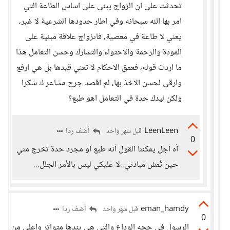
تحدثت على ان الزواج يبنى على اساس الطاعة التي
امر بها الله سبحانه وفي اطار حدودها الشرعية لا غير،
يعني لا طاعة في معصية، فاىزواج علاقة مبنية على
المودة والرحمة والاحتواء والتشارك وحسن التعامل هذا
ما اردت قوله، فعمق الاحكام لا تعني قيدها بل هي ارفع
وارقى لحسن الاخذ بها، لم اقصد جرح مشاعر ك شكرا
ولكن ليدك حدة في التعامل اهو طبع؟
LeenLeen
أضف ردا
قبل شهر واحد
0
آه أجل يمكننا القول أنه طبع أو مجرد حدة تخرج مني
حين تُمسُ مبادئي..لا عليكي ليس بالأمر الجلل...
eman_hamdy
أضف ردا
قبل شهر واحد
0
الرسول في حجه الوداع والتي هي يندها متواتر واعلي من