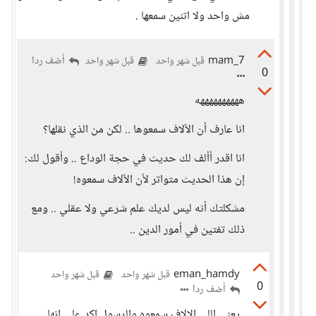
مش واحد ولا اتنين سمعها .
mam_7
أضف ردا
قبل شهر واحد
قبل شهر واحد
0
ههههههههههه
انا عارف أن الآلاف سمعوها .. لكن من الذي نقلها؟
انا اقدر أألف لك حديث في حجة الوداع .. وأقول لك:
إن هذا الحديث متواتر لأن الآلاف سمعوه!
مشكلتك أنه ليس لديك علم شرعي ولا عقلي .. ومع
ذلك تفتين في أمور الدين ..
eman_hamdy
قبل شهر واحد
قبل شهر واحد
0
أضف ردا
يعني اللي الالاف سمعوه والرسول اكد علي انها