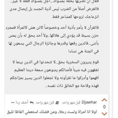
فقال أن تضربها بخفة بمسواك...اجل بمسواك فقط لا غير..
فالغرض أصلاً من الضرب ليس أذية الجسد بل إيصال مدى
انزعاجك لروحها كمشاعر فقط
فالقرآن لا يأمر بأذية أحد وخصوصاً كائن هش كالمرأة فمجرد
حزن بسيط قد يؤدي إلى هلاكها..ولأ أحد يحق له بأن يمس
بأنثى..فالدين رفعها وقدرها وجائزة الرجال التي يسعون لها
في الجنة هي نساء!
قومٌ يثيرون السخرية بحق..لا تتحدثوا في الدين بينما لا
تفقهون فيه شيئاً فأمثالكم يشوهون سمعة ديننا العظيم
افهموا وأدركوا ما تقرأونه ولا تجعلوا الدين يسير بمزاجكم
فهذه وقاحة مع الخالق ذات نفسه..
Djawhar
أضف ردا
قبل شهر واحد
قبل شهر واحد
0
اولا انا امراة ولست رجلا، ومن فضلك استعملي الفاظا تليق