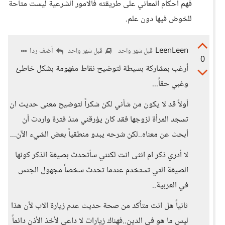
فهم احكام المعاني على طريقته فالامور الشرعية ليست متاحة
للخوض فيها دون علم.
LeenLeen
أضف ردا
قبل شهر واحد
قبل شهر واحد
0
أرغب بمشاركة بسيطة لتوضيح نقاط مفهومة بشكل خاطئ
وغبي حقاً...
أولاً قد لا يكون من شأني لكن شكراً لتوضيح معنى حديث ان
تسجد المرأة لزوجها فقد كان يؤرقني منذ فترة واردت أن
أبحث عن معناه..لكن شرحه يبدو منطقياً بعض الشيء الآن...
لا أدري ذكر ام انثى انت لكنني سأتحدث بصيغة الذكر كونها
الصيغة التي تستخدم عندما تحدث شخصاً مجهول الجنس
في العربية..
ثانياً هل انت متأكد من صحة حديث عدم زيارة الاب لأن هذا
ليس ما هو في الدين..فهناك زيارات لا داعي لأخذ الأذن دائماً