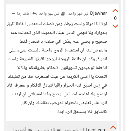
Djawhar
أضف ردا
قبل شهر واحد
قبل شهر واحد
0
اولا انا امراة ولست رجلا، ومن فضلك استعملي الفاظا تليق
بحوارك ولا تتهمي الناس عبثا، الحديث الذي تحدثت عنه
صحيح وابحثي عنه يمكن اني صغته باختصار فقط
والغرض منه ان استشارة الزوح واجبة وليست عبىء على
المراة، وكما ان طاعة الزوجة لزوجها اقرتها الشريعة ولست
انا فلما توجيدون تسويقون الاحكام بطريقتكم وانا لا
اتحدث يا اختي الكريمة من عبث استغرب حقا من تعليقك
في زمن اصبح فيه الحوار راقيا لتبادل الافكار واىمعرفة فانا
اوضح ولا اهاجم احدا بل اوضح وفقا لمعرفتي ان اردت
الرد على تعليقي باحترام فمرحب بنقاشك وان كان
كالسابق فلا يستحق الرد ابدا.
LeenLeen
أضف ردا
قبل شهر واحد
قبل شهر واحد