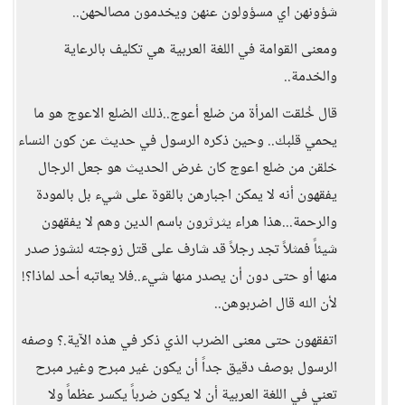
شؤونهن اي مسؤولون عنهن ويخدمون مصالحهن..
ومعنى القوامة في اللغة العربية هي تكليف بالرعاية
والخدمة..
قال خُلقت المرأة من ضلع أعوج..ذلك الضلع الاعوج هو ما
يحمي قلبك.. وحين ذكره الرسول في حديث عن كون النساء
خلقن من ضلع اعوج كان غرض الحديث هو جعل الرجال
يفقهون أنه لا يمكن اجبارهن بالقوة على شيء بل بالمودة
والرحمة...هذا هراء يثرثرون باسم الدين وهم لا يفقهون
شيئاً فمثلاً تجد رجلاً قد شارف على قتل زوجته لنشوز صدر
منها أو حتى دون أن يصدر منها شيء..فلا يعاتبه أحد لماذا؟!
لأن الله قال اضربوهن..
اتفقهون حتى معنى الضرب الذي ذكر في هذه الآية.؟ وصفه
الرسول بوصف دقيق جداً أن يكون غير مبرح وغير مبرح
تعني في اللغة العربية أن لا يكون ضرباً يكسر عظماً ولا