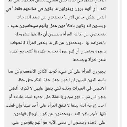
الرجال يذكرونني دوماً بمثل شعبي..بيقص الحلاوة على قد
تمه...أي أنهم يرون ويقولون ما يكون في صالحهم فقط ' في
الدين بشكل خاص الان..' يتحدثون عن تعدد الزوجات
وينسون انه يكون باطلاً دون عدل وأنهم سيحاسبون عليه ،
يتحدثون عن طاعة المرأة وينسون أن طاعتها مشروطة
باحترامه لها..، يتحدثون عن كل ما يخص المرأة كالحجاب
وغيره وينسون أن لهم عورة تحريم ظهورها كتحريم ظهور
شعر المرأة وجسدها..
يجبرون المرأة على كل شيء كونها الكائن الأضعف وكل هذا
باسم الدين ناسين ان الدين جعل حظ الذكر مثل حظ
الانثيين في الميراث وذلك لكي ينفق عليهن لا لكونه أفضل
منهن في شيء فهو مجبر بالنفقة على جميع نساء عائلته أم
اخت زوجة ابنة بينما لا تنفق المرأة على أحد شيئاً وإن فعلت
فلها الأجر بإذن الله..، يتحدثون عن كون الرجال قوامون
على النساء وينسون ان معنى الآية هو أنهم يقومون على