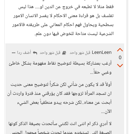
فقط مثلا لا تطبعه في خروج عن الدين او.... هذا ليس
تفلسف بل هو قراءة معنى الاحكام لا يفسر الانسان الامور
بسطحية ويحاول فهم احكام المعاني على طريقته فالامور
الشرعية ليست متاحة للخوض فيها دون علم.
LeenLeen
أضف ردا
قبل شهر واحد
قبل شهر واحد
0
أرغب بمشاركة بسيطة لتوضيح نقاط مفهومة بشكل خاطئ
وغبي حقاً...
أولاً قد لا يكون من شأني لكن شكراً لتوضيح معنى حديث
ان تسجد المرأة لزوجها فقد كان يؤرقني منذ فترة واردت أن
أبحث عن معناه..لكن شرحه يبدو منطقياً بعض الشيء
الآن...
لا أدري ذكر ام انثى انت لكنني سأتحدث بصيغة الذكر كونها
الصيغة التي تستخدم عندما تحدث شخصاً مجهول الجنس