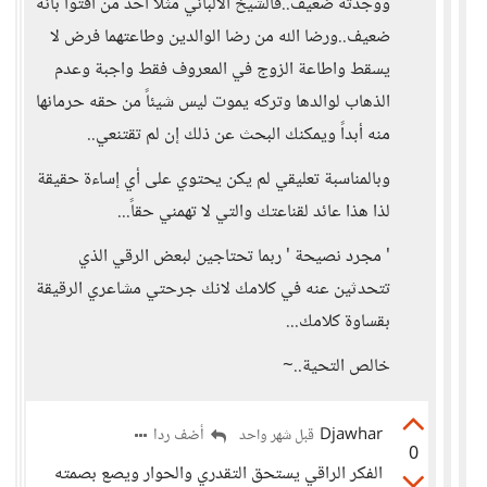
ووجدته ضعيف..فالشيخ الألباني مثلاً أحد من أفتوا بأنه
ضعيف..ورضا الله من رضا الوالدين وطاعتهما فرض لا
يسقط واطاعة الزوج في المعروف فقط واجبة وعدم
الذهاب لوالدها وتركه يموت ليس شيئاً من حقه حرمانها
منه أبداً ويمكنك البحث عن ذلك إن لم تقتنعي..
وبالمناسبة تعليقي لم يكن يحتوي على أي إساءة حقيقة
لذا هذا عائد لقناعتك والتي لا تهمني حقاً...
' مجرد نصيحة ' ربما تحتاجين لبعض الرقي الذي
تتحدثين عنه في كلامك لانك جرحتي مشاعري الرقيقة
بقساوة كلامك...
خالص التحية..~
Djawhar
أضف ردا
قبل شهر واحد
0
الفكر الراقي يستحق التقدري والحوار ويصع بصمته