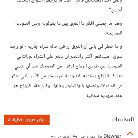
وعلق أحد الأشخاص قائلاُ " طب ما يرجعوا أسواق النخاسه
أحسن"
وهذا ما جعلني أفكر ما الفرق بين ما يقولونه وبين العبودية
الصريحه !
و ما خطر في بالي أن الفرق أن في حالة شراء جارية - لو وجد
سوق - سيدفعوا اكتر والفقير لن يقدر علي الشراء ،وبالتالي
العبودية عن طريق الزواج اوفر ، من المضحك حقأ أن نتبني
تعريف للزواج يساويه بالعبودية ثم نسخر من الأسر التي تفكر
في الماديات ونصفها بأنها تتاجر ببناتها ، وكأن عقد الزواج هو
عقد عبودية مجانية .
التعليقات
عرض جميع التعليقات
Djawhar
أضف ردا
قبل شهر واحد