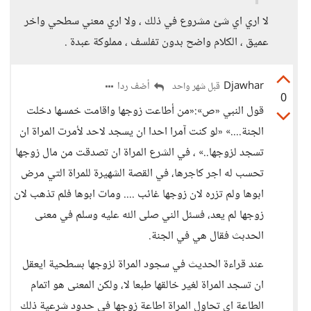
لا اري اي شئ مشروع في ذلك ، ولا اري معني سطحي واخر
عميق ، الكلام واضح بدون تفلسف ، مملوكة عبدة .
Djawhar
أضف ردا
قبل شهر واحد
0
قول النبي «ص»:«من أطاعت زوجها واقامت خمسها دخلت
الجنة....» «لو كنت آمرا احدا ان يسجد لاحد لأمرت المراة ان
تسجد لزوجها..» ، في الشرع المراة ان تصدقت من مال زوجها
تحسب له اجر كاجرها، في القصة الشهيرة للمراة التي مرض
ابوها ولم تزره لان زوجها غائب .... ومات ابوها فلم تذهب لان
زوجها لم يعد، فسئل الني صلى الله عليه وسلم في معنى
الحدبث فقال هي في الجنة.
عند قراءة الحديث في سجود المراة لزوجها بسطحية ايعقل
ان تسجد المراة لغير خالقها طبعا لا، ولكن المعنى هو اتمام
الطاعة اي تحاول المراة اطاعة زوجها في حدود شرعية ذلك