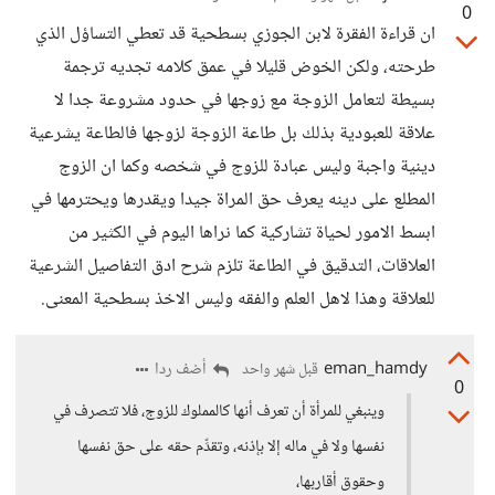
0
ان قراءة الفقرة لابن الجوزي بسطحية قد تعطي التساؤل الذي
طرحته، ولكن الخوض قليلا في عمق كلامه تجديه ترجمة
بسيطة لتعامل الزوجة مع زوجها في حدود مشروعة جدا لا
علاقة للعبودية بذلك بل طاعة الزوجة لزوجها فالطاعة يشرعية
دينية واجبة وليس عبادة للزوج في شخصه وكما ان الزوج
المطلع على دينه يعرف حق المراة جيدا ويقدرها ويحترمها في
ابسط الامور لحياة تشاركية كما نراها اليوم في الكثير من
العلاقات، التدقيق في الطاعة تلزم شرح ادق التفاصيل الشرعية
للعلاقة وهذا لاهل العلم والفقه وليس الاخذ بسطحية المعنى.
eman_hamdy
أضف ردا
قبل شهر واحد
0
وينبغي للمرأة أن تعرف أنها كالمملوك للزوج، فلا تتصرف في
نفسها ولا في ماله إلا بإذنه، وتقدِّم حقه على حق نفسها
وحقوق أقاربها،