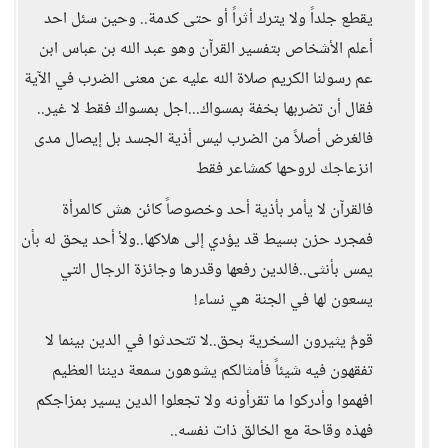
يقطع جلداً ولا يترك أثراً أو حتى كدمة.. وحين سئل احد
أعلم الأشخاص بتفسير القرآن وهو عبد الله بن عباس ابن
عم رسولنا الكريم صلاة الله عليه عن معنى الضرب في الآية
فقال أن تضربها بخفة بمسواك...اجل بمسواك فقط لا غير..
فالغرض أصلاً من الضرب ليس أذية الجسد بل إيصال مدى
انزعاجك لروحها كمشاعر فقط
فالقرآن لا يأمر بأذية أحد وخصوصاً كائن هش كالمرأة
فمجرد حزن بسيط قد يؤدي إلى هلاكها..ولأ أحد يحق له بأن
يمس بأنثى..فالدين رفعها وقدرها وجائزة الرجال التي
يسعون لها في الجنة هي نساء!
قومٌ يثيرون السخرية بحق..لا تتحدثوا في الدين بينما لا
تفقهون فيه شيئاً فأمثالكم يشوهون سمعة ديننا العظيم
افهموا وأدركوا ما تقرأونه ولا تجعلوا الدين يسير بمزاجكم
فهذه وقاحة مع الخالق ذات نفسه..