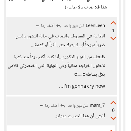
هذا فلا ضرب ولا طاعه !
LeenLeen
أضف ردا
قبل شهر واحد
1
الطاعة في المعروف والضرب في حالة النشوز وليس
ضرباً مبرحاً أي لا يترك حتى أثراً أو كدمة...
ظننتك من النوع الذكوري..أنا كنت أكتب رداً منذ فترة
لاحاول اخراجه مثالياً وفي النهاية انتي اختصرتي كلامي
بكل بساطة⁦ ⁦ಠ⁠﹏⁠ಠ⁩⁩
I'm gonna cry now...
mam_7
أضف ردا
قبل شهر واحد
0
أثبتي أن هذا الحديث متواتر