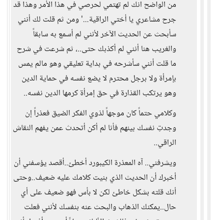
من الواضح انك لم تهتمي لحرصي في هذا الأمر وهذا قد
جرح مشاعري يا أختي الراقية...' ومن ثم قلت لك أنني
سأبحث عن الحديث الآخر لأنني لم أسمع به سابقاً
والغريب هنا أنني لم أكذبك حتى..، ثم شرعت في شرح
ما قلت أنني سأشرحه في بداية تعليقي وهو مالم يمس
بإمرأة ولا برجل محترم لا يضع نفسه في حماية الدين
وهو يرتكب القذارة في حق إمرأة كرمها الدين نفسه..
وكلامي حتماً كان موجهاً لذوي الفكر الضيق فعذراً إن
وجدتِ نفسك بينهم فأنا لم أكن أتحدث عمن يفهم النقاش
الراقي..
ويشرفني.. آه المعذرة الكيبورد أخطئ..أقصد يؤسفني أن
أخبرك أن الحديث الذي بنيت كلامك عليه ضعيف..وحتى
أنك قلته بشكل خاطئ لكن لا بأس فهو ضعيف على أي
حال..يمكنك الذهاب والبحث عنه بنفسك لأنني فعلت