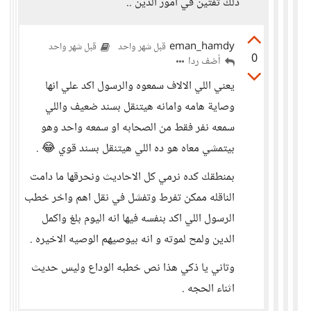
ذلك تفتين في أمور الدين ..
eman_hamdy
قبل شهر واحد
قبل شهر واحد
0
أضف ردا
يعني اللي الالاف سمعوه والرسول اكد علي انها
وصاية هامه وامانه هيتنقل بسند ضعيف واللي
سمعه نفر فقط من الصحابه او سمعه واحد وهو
بيتمشي معاه هو ده اللي هيتنقل بسند قوي 😂 .
بمنطقك كده نرمي كل الاحاديث ونحرقها ما دامت
الناقله ممكن تفرط وتفشل في نقل اهم واخر خطب
الرسول اللي اكد بنفسه فيها انه اليوم بلغ واكمل
الدين ولمح لموته و انه بيوصيهم الوصيه الاخيره .
وتاني يا ذكي هذا نص خطبه الوداع وليس حديث
اثناء الحجه .