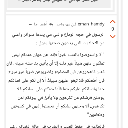
eman_hamdy
أضف ردا
قبل شهر واحد
0
الرسول في حجه الوداع والتي هي يندها متواتر واعلي
من الاحاديث التي يدعون صحتها يقول :
"ألا واستوصوا بالنساء خيراً فإنما هن عوان عندكم ليس
تملكون منهن شيئاً غير ذلك إلا أن يأتين بفاحشة مبينة، فإن
فعلن فاهجروهن في المضاجع واضربوهن ضرباً غير مبرح
فإن أطعنكم فلا تبغوا عليهن سبيلاً، ألا إن لكم على نسائكم
حقا ولنسائكم عليكم حقا فأما حقكم على نسائكم فلا
يوطئن فرشكم من تكرهون ولا يأذنّ في بيوتكم لمن
تكرهون، ألا وحقهن عليكم أن تحسنوا إليهن في كسوتهن
وطعامهن"
فالطاعه في حفظ الغيب و الضرب في حالة الخيانه ، غير