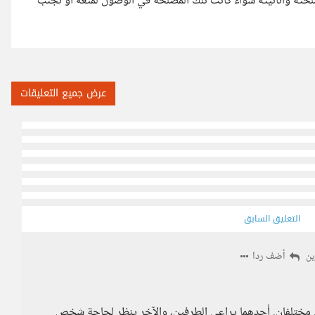
حته وأنانيته سواء كانت تلك المصلحة في الوصول لمتعه أو تجنب
عرض جميع التعليقات
التعليق السابق
أضف ردا
ين
مختلفان. أحدهما يراعي الطرفين، والآخر ينظر لحاجة شخص