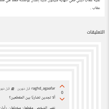
عليه عقاب ديني ففي النهاية سيكون لدينا إنسان بوصلته فقط هي مصل
عقاب .
التعليقات
raghd_agaafar
قبل شهرين
قبل شهر
0
ألا تجدين تضاربًا بين المقطعين؟
نفس الشخص. مقطعان مختلفان. رأيان 