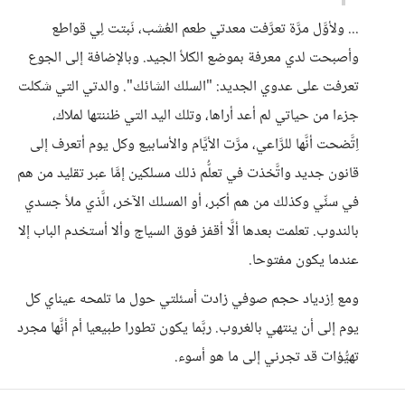
... ولأوَّل مرَّة تعرَّفت معدتي طعم العُشب، نَبتت لِي قواطع
وأصبحت لدي معرفة بموضع الكلأ الجيد. وبالإضافة إلى الجوع
تعرفت على عدوي الجديد: "السلك الشائك". والدتي التي شكلت
جزءا من حياتي لم أعد أراها، وتلك اليد التي ظننتها لملاك،
اِتَّضحت أنَّها للرَّاعي، مرَّت الأيَّام والأسابيع وكل يوم أتعرف إلى
قانون جديد واتَّخذت في تعلُّم ذلك مسلكين إمَّا عبر تقليد من هم
في سنِّي وكذلك من هم أكبر، أو المسلك الآخر، الَّذي ملأ جسدي
بالندوب. تعلمت بعدها ألَّا أقفز فوق السياج وألا أستخدم الباب إلا
عندما يكون مفتوحا.
ومع اِزدياد حجم صوفي زادت أسئلتي حول ما تلمحه عيناي كل
يوم إلى أن ينتهي بالغروب. ربَّما يكون تطورا طبيعيا أم أنَّها مجرد
تهيُّؤات قد تجرني إلى ما هو أسوء.