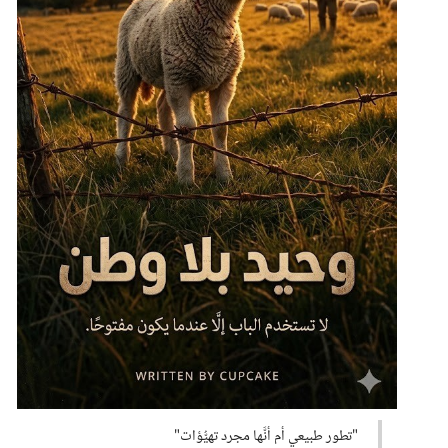
"تطور طبيعي أم أنَّها مجرد تهيُّؤات"