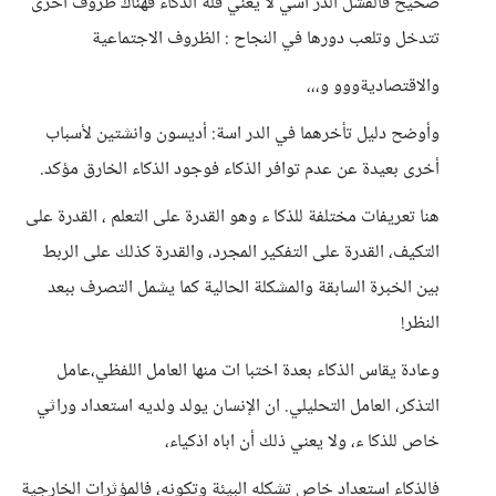
صحيح فالفشل الدر اسي لا يعني قلة الذكاء فهناك ظروف أخرى
تتدخل وتلعب دورها في النجاح : الظروف الاجتماعية
والاقتصاديةووو و،،،
وأوضح دليل تأخرهما في الدر اسة: أديسون وانشتين لأسباب
أخرى بعيدة عن عدم توافر الذكاء فوجود الذكاء الخارق مؤكد.
هنا تعريفات مختلفة للذكا ء وهو القدرة على التعلم ، القدرة على
التكيف، القدرة على التفكير المجرد، والقدرة كذلك على الربط
بين الخبرة السابقة والمشكلة الحالية كما يشمل التصرف ببعد
النظر!
وعادة يقاس الذكاء بعدة اختبا ات منها العامل اللفظي،عامل
التذكر، العامل التحليلي. ان الإنسان يولد ولديه استعداد وراثي
خاص للذكا ء، ولا يعني ذلك أن اباه اذكياء،
فالذكاء استعداد خاص تشكله البيئة وتكونه، فالمؤثرات الخارجية