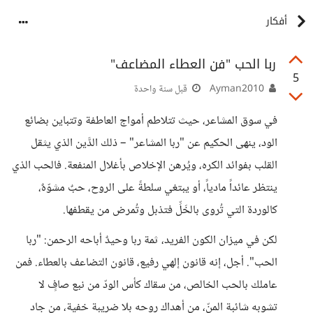
أفكار
ربا الحب "فن العطاء المضاعف"
5
Ayman2010
قبل سنة واحدة
في سوق المشاعر، حيث تتلاطم أمواج العاطفة وتتباين بضائع
الود، ينهى الحكيم عن "ربا المشاعر" – ذلك الدَّين الذي يثقل
القلب بفوائد الكره، ويُرهن الإخلاص بأغلال المنفعة. فالحب الذي
ينتظر عائداً مادياً، أو يبتغي سلطةً على الروح، حبٌ مشوّهٌ،
كالوردة التي تُروى بالخَلِّ فتذبل وتُمرض من يقطفها.
لكن في ميزان الكون الفريد، ثمة ربا وحيدٌ أباحه الرحمن: "ربا
الحب". أجل، إنه قانون إلهي رفيع، قانون التضاعف بالعطاء. فمن
عاملك بالحب الخالص، من سقاك كأس الودّ من نبع صافٍ لا
تشوبه شائبة المنّ، من أهداك روحه بلا ضريبة خفية، من جاد