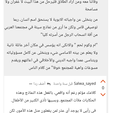
وفائنا معه ومن اراد الطلاق فليرحل من هذا البيت لا غفران ولا
مسامحة
من يتخلى عن واجباته الابوية لا يستحق اسم انسان، ربما
توصيفي قاس ولكن ما أرى من نماذج سيئة في مجتمعنا العربي
من آفة انسحاب الرجل من أسرته كليا"
"ام وكوم لحم " والانكى انه يؤسس في مكان آخر عائلة ثانية
ولا يعلم عن بيته الاساسي شيء ويتخلى عن كامل مسؤولياته
ويتناسى عمدا واجبه الديني والأخلاقي في اعالتهم ويقدم
مسوغات واهية للمجتمع خوفا" من كلام الناس
Salwa_sayed
أضف ردا
قبل سنة واحدة
0
كلامك مؤلم رغم أنه واقعي، بالفعل هذه النماذج وهذه
الحكايات ملأت المجتمع، وبسببها تأذى الكثير من الأطفال.
في رأيي لا يوجد أي عذر لمن يفعلون مثل هذه الأمور، لكن