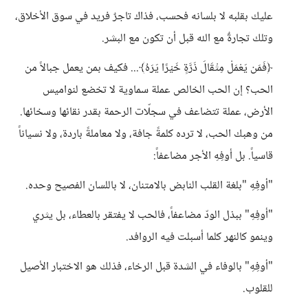
عليك بقلبه لا بلسانه فحسب، فذاك تاجرٌ فريد في سوق الأخلاق،
وتلك تجارةٌ مع الله قبل أن تكون مع البشر.
﴿فَمَن يَعْمَلْ مِثْقَالَ ذَرَّةٍ خَيْرًا يَرَهُ﴾... فكيف بمن يعمل جبالاً من
الحب؟ إن الحب الخالص عملة سماوية لا تخضع لنواميس
الأرض، عملة تتضاعف في سجلّات الرحمة بقدر نقائها وسخائها.
من وهبك الحب، لا ترده كلمةً جافة، ولا معاملةً باردة، ولا نسياناً
قاسياً. بل أوفِهِ الأجر مضاعفاً:
"أوفِهِ "بلغة القلب النابض بالامتنان، لا باللسان الفصيح وحده.
"أوفِهِ" ببذل الودّ مضاعفاً، فالحب لا يفتقر بالعطاء، بل يثري
وينمو كالنهر كلما أسبلت فيه الروافد.
"أوفِهِ" بالوفاء في الشدة قبل الرخاء، فذلك هو الاختبار الأصيل
للقلوب.