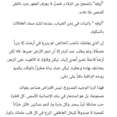
"أوفِهِ" بالصفح عن الزلات، فحبٌّ لا يعرف العفو، حبٌ ناقصٌ
كشمسٍ بلا دفء.
"أوفِهِ " بالثبات في زمن الضباب، عندما تتلبد سماء العلاقات
بالشكوك.
إن الذي يعاملك بالحب الخالص، لم يزرع في أرضك إلا درراً
مصفّاة، ولم يطلب عند البذر إلا أن تثمر الأرض خيرها. فلا تكن
أرضاً قاحلةً لخيرٍ أُهدي إليك. ليكن وفاؤك له كالغيث على الزهر،
يضاعف بهاءه وعطره. ليكن حبك رداءً مطرزاً بالوفاء، يكسو
روحه الدافئة دفئاً على دفئ.
فهذا الربا الوحيد المشروع، ليس اقتراض مشاعر بفوائد
مسمومة، بل هو استثمار في بنك الإنسانية الأسمى. كل قطرة
حب صادقة تُردُّ ببحر، وكل بذرة ودّ تُثمر بساتين. فكن خزّاناً
للمحبة لا صندوقاً للبخل العاطفي. ازرع في كل قلب عاملك بالودّ،