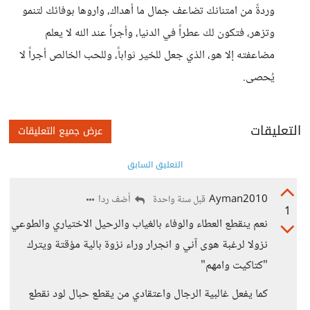
وردةً من امتنانك تضاعف جمال ما أهداك، واروها بوفائك لتنمو
وتزهر، فتكون لك عطراً في الدنيا، وأجراً عند الله لا يعلم
مضاعفته إلا هو، الذي جعل للخير ثواباً، وللحب الخالص أجراً لا
يُحصى.
التعليقات
عرض جميع التعليقات
التعليق السابق
Ayman2010
أضف ردا
قبل سنة واحدة
1
نعم ينقطع العطاء والوفاء بالغياب والرحيل الاختياري والطوعي
نزولا لرغبة هوى آني و انجرار وراء نزوة بالية مؤقتة ويترك
"كتاكيت وامهم"
كما يفعل غالبية الرجال واعتقادي من يقطع حبال لود نقطع