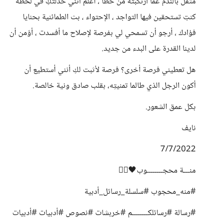
مثقل بالندم عما أرتكبته من خطأ ، أعلم أنني خذلتكِ في لحظة
كنتِ تستحقين فيها التواجد ، الإحتواء ، بث الطمائنية بحنايا
فؤادك ، أرجو أن تسمحي لي بفرصة لإصلاح ما أفسدت ، أؤمن أن
لدينا القدرة على البدء من جديد.
هل تعطيني فرصة أخرى؟ فرصة لأثبت لكِ أنني أستطيع أن
أكون الرجل الذي طالما تمنيتِه، بقلب صادق ونية خالصة.
بكل عمق الشعور.
نايف
7/7/2022
منـــة محجــــــــوب🖤✍🏻
#منه_محجوب #سلسلة_رسائل_أدبية
#رسالة #رسائلكــــــــم #خربشات #نصوص #أدبيات #أدبيات