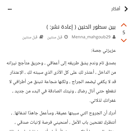
أفكار
بين سطور الحنين ( إعادة نشر: )
5
Menna_mahgoub29
قبل سنتين
قبل سنتين
عزيزتي حِصة:
بصدق تام وندم يشق طريقه إلى أعماقي ، وحريق متأجج نيرانه
من الداخل ، أعتذر لكِ على كل الأذى الذي سببته لكِ ، الإعتذار
قد لا يكفي ليضمد الجراح ، ولكنها شجاعة تنبثق من أطرافي لا
تنقطع حتي أنال رضاكِ ، ونيتك الصادقة في البدء من جديد ،
غفرانكِ لذلاتي.
أدرك أن الجروح التي سببتها عميقة، وسأعمل جاهدًا لشفائها. ،
أنتظركِ تفتحين باب الأمل ، أمنحيني فرصة لإثبات صدقي ،