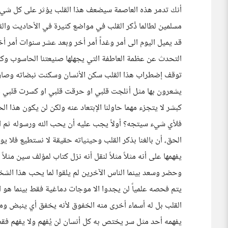
أنك تدمر هذه العاصمة سيضعف هذا القلب يؤثر على كل شيء تق
مسلمين لطالما ذُكر القلب في مواضع كثيرة في الأحاديث والق
قد يميل اليوم الى أمر وغداً أمر أخر وبعد عشر سنوات أمر
التحدث عن عظمة العاطفة التي يجهلها صنيعتنا الحاسوب وكون 
توقف إضطراب هذا القلب سكن الأنسان وسكنت نبضاته وصار م
يشعرون بها مثل أثلجت قلبي او حرقت قلبي او كسرت قلبي وأش
كبشر لا يتجزء مهما حاولنا الإبتعاد عنه ولكن لن يكون هذا ا
فلأي شيء سيتجه؟ أولاً يجب عليه أن يحب الله ورسوله ثم ا
الحق، أن بالغنا بذكر القلب وحيثياته حقيقة لا نستطيع فلا يوج
يفهمها على أنه مثلاً مثلاً لنقل أنه نزل كتاب لمؤلف سين م
وحضر وسعد بينما الناس الآخرين لم يلقوا لما يحب هذا الشخص
يتم فحصه علمياً لن يجدوا الا موجات دماغية فقط بينما هو 
القلب بل له أسماء أخرى منه الخفوق لأنه يخفق أي ينبض ومنه
يفهمه أحد مثل سر يختص به كل أنسان لن يُفهم ولا يفهم فق