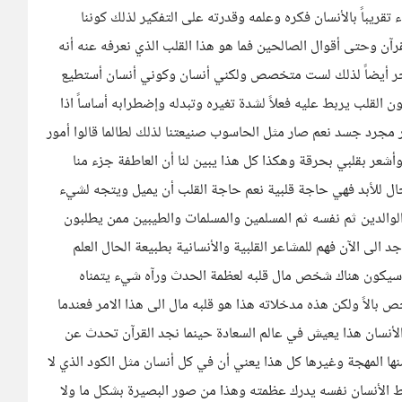
ريباً بالأنسان فكره وعلمه وقدرته على التفكير لذلك كوننا
رآن وحتى أقوال الصالحين فما هو هذا القلب الذي نعرفه عنه أنه
 أخر أيضاً لذلك لست متخصص ولكني أنسان وكوني أنسان أستطيع
القلب يربط عليه فعلاً لشدة تغيره وتبدله وإضطرابه أساساً اذا
جرد جسد نعم صار مثل الحاسوب صنيعتنا لذلك لطالما قالوا أمور
عر بقلبي بحرقة وهكذا كل هذا يبين لنا أن العاطفة جزء منا
لحال للأبد فهي حاجة قلبية نعم حاجة القلب أن يميل ويتجه لشيء
لوالدين ثم نفسه ثم المسلمين والمسلمات والطيبين ممن يطلبون
د الى الآن فهم للمشاعر القلبية والأنسانية بطبيعة الحال العلم
ثلاً سيكون هناك شخص مال قلبه لعظمة الحدث ورآه شيء يتمناه
 بالاً ولكن هذه مدخلاته هذا هو قلبه مال الى هذا الامر فعندما
الأنسان هذا يعيش في عالم السعادة حينما نجد القرآن تحدث عن
ا المهجة وغيرها كل هذا يعني أن في كل أنسان مثل الكود الذي لا
ط الأنسان نفسه يدرك عظمته وهذا من صور البصيرة بشكل ما ولا