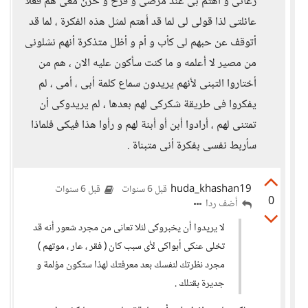
رعانى و أهتم بى عند مرضى و فرح و حزن معى هم فعلا
عائلتى لذا قولى لى لما قد أهتم لمثل هذه الفكرة ، لما قد
أتوقف عن حبهم لى كأب و أم و أظل متذكرة أنهم نشلونى
من مصير لا أعلمه و ما كنت سأكون عليه الان ، هم من
أختاروا التبنى لأنهم يريدون سماع كلمة أبى ، أمى ، لم
يفكروا فى طريقة شكركى لهم بعدها ، لم يريدوكى أن
تمتنى لهم ، أرادوا أبن أو أبنة لهم و رأوا هذا فيكى فلماذا
سأربط نفسى بفكرة أنى متبناة .
huda_khashan19
قبل 6 سنوات
قبل 6 سنوات
0
أضف ردا
لا يريدوا أن يخبروكى لئلا تعانى من مجرد شعور أنه قد
تخلى عنكى أبواكى لأى سبب كان ( فقر ، عار ، موتهم )
مجرد نظرتك لنفسك بعد معرفتك لهذا ستكون مؤلمة و
جديرة بقتلك .