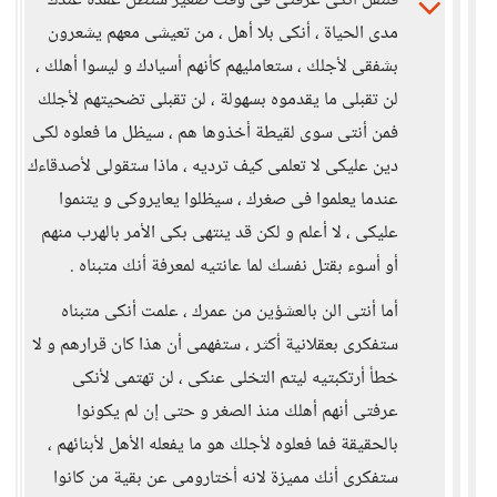
فلنقل أنكى عرفتى فى وقت صغير ستظل عقدة عندك
مدى الحياة ، أنكى بلا أهل ، من تعيشى معهم يشعرون
بشفقى لأجلك ، ستعامليهم كأنهم أسيادك و ليسوا أهلك ،
لن تقبلى ما يقدموه بسهولة ، لن تقبلى تضحيتهم لأجلك
فمن أنتى سوى لقيطة أخذوها هم ، سيظل ما فعلوه لكى
دين عليكى لا تعلمى كيف ترديه ، ماذا ستقولى لأصدقاءك
عندما يعلموا فى صغرك ، سيظلوا يعايروكى و يتنموا
عليكى ، لا أعلم و لكن قد ينتهى بكى الأمر بالهرب منهم
أو أسوء بقتل نفسك لما عانتيه لمعرفة أنك متبناه .
أما أنتى الن بالعشؤين من عمرك ، علمت أنكى متبناه
ستفكرى بعقلانية أكثر ، ستفهمى أن هذا كان قرارهم و لا
خطأ أرتكبتيه ليتم التخلى عنكى ، لن تهتمى لأنكى
عرفتى أنهم أهلك منذ الصغر و حتى إن لم يكونوا
بالحقيقة فما فعلوه لأجلك هو ما يفعله الأهل لأبنائهم ،
ستفكرى أنك مميزة لانه أختارومى عن بقية من كانوا