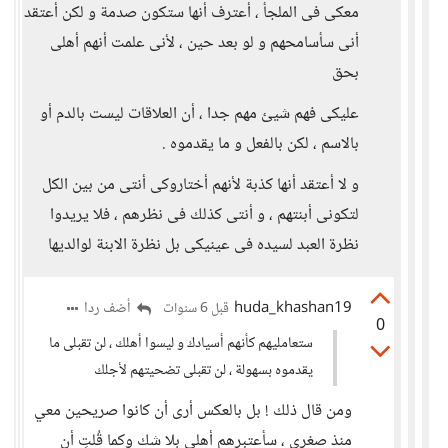
معكى فى الملجأ ، أعترف أنها ستكون صدمة و لكن أعتقد
أنى سأسامحهم و لو بعد حين ، لأنى علمت أنهم أهلى
بحق
عليكى فهم شيئ مهم جدا ، أن العلاقات ليست بالدم أو
بالاسم ، لكن بالفعل و ما يقدموه .
و لا أعتقد أنها كذبة لأنهم أختاروكى أنتى من بين الكل
لتكونى أبنتهم ، و أنتى كذلك فى نظرهم ، فلا يريدوا
نظرة العبد لسيده فى عينيكى بل نظرة الابنة لوالديها
huda_khashan19
أضف ردا
قبل 6 سنوات
0
ستعامليهم كأنهم أسيادك و ليسوا أهلك ، لن تقبلى ما
يقدموه بسهولة ، لن تقبلى تضحيتهم لأجلك
ومن قال ذلك ! بل بالعكس أرى أن كانوا صريحين معي
منذ صغري ، سأعتبرهم أهلي بلا شك وكما قُلتِ أن