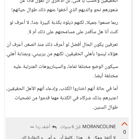
الحقيقين وحسب يا منى، بل الأحرى أن نقول ماذا عن
شعورهم نحو والديهم الذي أخفوا عنهم ذلك طوال حياتهم!
ربما صنعوا جميلا، لكنهم ذيلوه بكذبة كبيرة جدا، لا أعرف لو
كنت أنا هل سأقدر على مسامحتهم على ذلك أم لا.
تعرفين يكون الحال أفضل لو أعرف ذلك منذ الصغر، أعرف أن
هؤلاء ليسوا بأهلي الحقيقين، لكنهم من يربيني، وبمثابة أهلي.
سيكون الوضع مختلفا تماما، والسيناريوهات المترتبة عليه
مختلفة أيضا.
أما في حالة أنهم اختاروا الكذب، وإدعاء أنهم الأهل الحقيقين،
اعتبرهم بذلك شركاء في الكذبة مهما قدموا من تضحيات
طوال السنين.
MORANCOLINE
أضف ردا
قبل 6 سنوات
0
لا أتفق معكى فى هذا ، كلمة أبى و أمى و النظرة التى