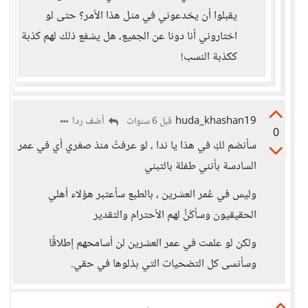
يقبلوا أن يخدعوني في مثل هذا الأمر؟ حتى لو
اختاروني أنا دونا عن الجميع، هل يشفع ذلك لهم كذبة
ككذبة النسب!
huda_khashan19
أضف ردا
قبل 6 سنوات
0
سأنضم لكِ في هذا يا ندا ، لو عرفتُ منذ صغري أي في عمر
السادسة بأنني طفلة بالتبني
وليس في عُمر العشرين ، بالطبع سأعتبر هؤلاء أهلي
الحقيقيون وسأكَنُّ لهم الأحترام والتقدير
ولكن لو علمت في عمر العشرين لن أسامحهم إطلاقًا
وسأنسى كل التضحيات التي بذلوها في حقي.