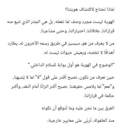
لماذا نحتاج لاكتشاف هويتنا؟
الهوية ليست مجرد وصف لما نفعله، بل هي الجذر الذي تنبع منه
قراراتنا، علاقاتنا، اختياراتنا، وحتى مشاعرنا.
من لا يعرف من هو، سيسير في طريق رسمه الآخرون له، يطارد
أهدافًا لا تخصه، ويعيش حيوات ليست له.
“الوضوح في الهوية هو أول بوابة للسلام الداخلي.”
حين نعرف من نكون، نصبح أقدر على قول “لا” لما لا يُشبهنا،
و”نعم” لما يلامس حقيقتنا. نصبح أكثر اتزانًا أمام النقد، وأكثر
حكمة في قراراتنا.
الفرق بين ما نحن عليه وما نُتوقع أن نكونه
منذ الطفولة، نُربّى على معايير خارجية: