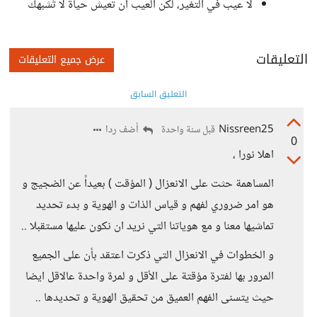
لا عيب في التغير، لكن العيب أن تعيش حياة لا تُشبهك
التعليقات
عرض جميع التعليقات
التعليق السابق
Nissreen25
أضف ردا
قبل سنة واحدة
0
اهلا نورا ،
المساهمة حثت على الانعزال ( المؤقت ) بعيداً عن الضجيج و
هو امر ضروري لفهم و قياس الذات و الهوية و بدء تحديد
تماشيها معنا و مع هوياتنا التي نريد ان نكون عليها مستقبلا ..
و الخطوات في الانعزال التي ذكرت اعتقد بأن على الجميع
المرور بها لفترة مؤقتة على الأقل و لمرة واحدة عالاقل ايضا
حيث يتسنى الفهم العميق من تحقيق الهوية و تحديدها ..