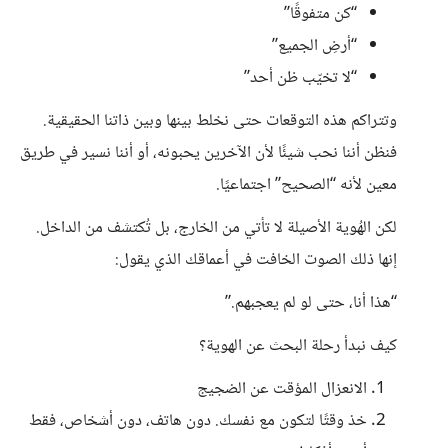
“كن متفوقًا”
“أرضِ الجميع”
“لا تخيّب ظن أحد”
وتتراكم هذه التوقعات حتى نخلط بينها وبين ذاتنا الحقيقية.
فنظن أننا نحب شيئًا لأن الآخرين يحبونه، أو أننا نسير في طريق
معين لأنه “الصحيح” اجتماعيًا.
لكن الهُوية الأصيلة لا تأتي من الخارج، بل تُكتشف من الداخل.
إنها ذلك الصوت الخافت في أعماقك الذي يقول:
“هذا أنا، حتى لو لم يعجبهم.”
كيف نبدأ رحلة البحث عن الهوية؟
الانعزال المؤقت عن الضجيج
خذ وقتًا لتكون مع نفسك. دون هاتف، دون أشخاص، فقط