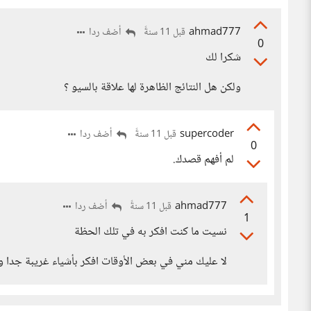
ahmad777
أضف ردا
قبل 11 سنةً
0
شكرا لك
ولكن هل النتائج الظاهرة لها علاقة بالسيو ؟
supercoder
أضف ردا
قبل 11 سنةً
0
لم أفهم قصدك.
ahmad777
أضف ردا
قبل 11 سنةً
1
نسيت ما كنت افكر به في تلك الحظة
لا عليك مني في بعض الأوقات افكر بأشياء غريبة جدا و