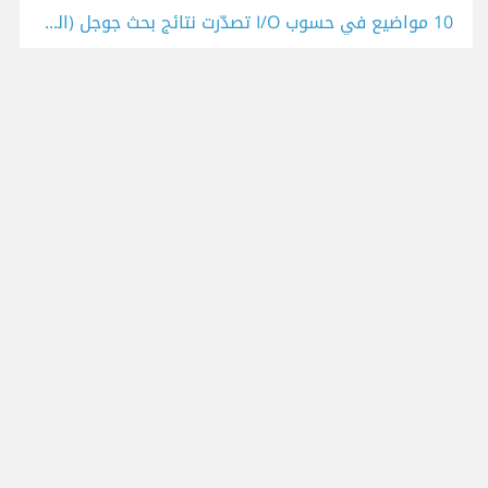
10 مواضيع في حسوب I/O تصدّرت نتائج بحث جوجل (الجزء الأول)