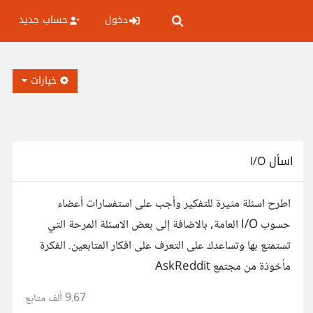
دخول
حساب جديد
خيارات
اسأل I/O
اطرح اسئلة مثيرة للتفكير وأجب على استفسارات أعضاء
حسوب I/O العامة, بالاضافة إلى بعض الاسئلة المرحة التي
تستمتع بها وتساعدك على التعرف على افكار المتابعين. الفكرة
مأخوذة من مجتمع AskReddit
9.67 ألف
متابع