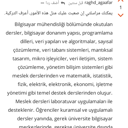
raghd_agaafar
أضف ردا
قبل سنتين
1
يمكنك مراسلتي إن صعبت عليك مثل هذه الأمور، أعرف التركية.
Bilgisayar mühendisliği bölümünde okutulan
dersler, bilgisayar donanım yapısı, programlama
dilleri, veri yapıları ve algoritmalar, sayısal
çözümleme, veri tabanı sistemleri, mantıksal
tasarım, mikro işleyiciler, veri iletişim, sistem
çözümleme, yönetim bilişim sistemleri gibi
meslek derslerinden ve matematik, istatistik,
fizik, elektrik, elektronik, ekonomi, işletme
yönetimi gibi temel destek derslerinden oluşur.
Meslek dersleri laboratuvar uygulamaları ile
desteklenir. Öğrenciler kuramsal ve uygulamalı
dersler yanında, gerek üniversite bilgisayar
merkezlerinde, gerekse üniversite dışında