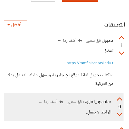
التعليقات
الأفضل
مجهول
أضف ردا
قبل سنتين
1
تفضل
https://mmf.nisantasi.edu.t...
يمكنك تحويل لغة الموقع للإنجليزية ويسهل عليك التعامل بدلا
من التركية
raghd_agaafar
أضف ردا
قبل سنتين
0
الرابط لا يعمل.