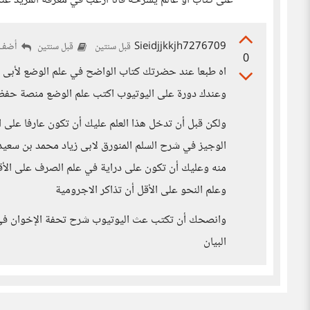
على كتاب أو عالم يشرحه فأنا أرغب في معرفة المزيد عنه
Sieidjjkkjh7276709
أضف 
قبل سنتين
قبل سنتين
0
اه طبعا عند حضرتك كتاب الواضح في علم الوضع لأبى 
وعندك دورة على اليوتيوب اكتب علم الوضع منصة حفظ 
ولكن قبل أن تدخل هذا العلم عليك أن تكون عارفا على
الوجيز في شرح السلم المنورق لابى زياد محمد بن سعي
منه وعليك أن تكون على دراية في علم الصرف على الأقل 
وعلم النحو على الأقل أن تذاكر الاجرومية
وانصحك أن تكتب عث اليوتيوب شرح تحفة الإخوان في ع
البيان