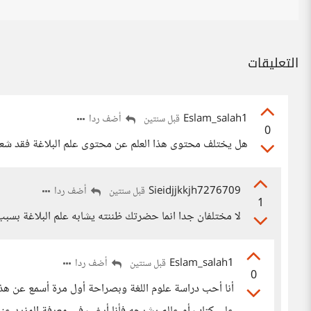
التعليقات
Eslam_salah1
أضف ردا
قبل سنتين
0
هل يختلف محتوى هذا العلم عن محتوى علم البلاغة فقد شعرت
Sieidjjkkjh7276709
أضف ردا
قبل سنتين
1
لا مختلفان جدا انما حضرتك ظننته يشابه علم البلاغة بسبب
Eslam_salah1
أضف ردا
قبل سنتين
0
أنا أحب دراسة علوم اللغة وبصراحة أول مرة أسمع عن هذ