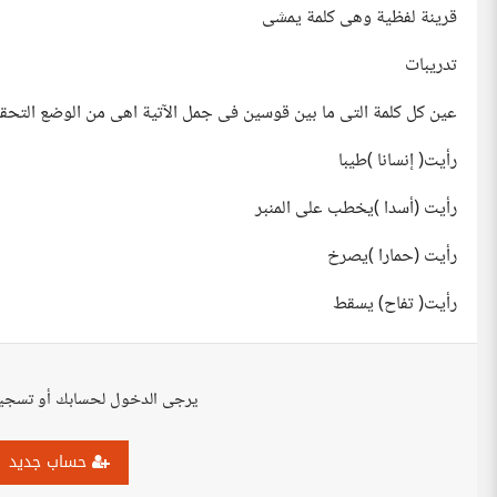
قرينة لفظية وهى كلمة يمشى
تدريبات
عين كل كلمة التى ما بين قوسين فى جمل الآتية اهى من الوضع التحق
رأيت( إنسانا )طيبا
رأيت (أسدا )يخطب على المنبر
رأيت (حمارا )يصرخ
رأيت( تفاح) يسقط
يرجى الدخول لحسابك أو تسجي
حساب جديد