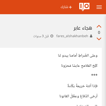
شارك
هجاء عابر
0
fares_alshakhanbeh
قبل 3 سنوات
وعلى الصِّراطِ أمامنا يبدو لنا
كَلِحَ المَلامحِ عابسًا مَحزونا
***
فإذا أتتهُ حَريمةٌ بكّاءةٌ
أرخى الدِّفاعَ وعطَّلَ القانونا