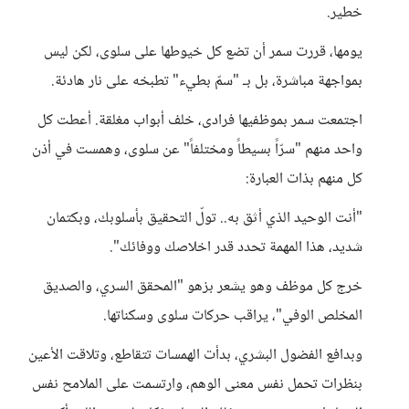
خطير.
يومها، قررت سمر أن تضع كل خيوطها على سلوى، لكن ليس
بمواجهة مباشرة، بل بـ "سمّ بطيء" تطبخه على نار هادئة.
اجتمعت سمر بموظفيها فرادى، خلف أبواب مغلقة. أعطت كل
واحد منهم "سرّاً بسيطاً ومختلفاً" عن سلوى، وهمست في أذن
كل منهم بذات العبارة:
"أنت الوحيد الذي أثق به.. تولّ التحقيق بأسلوبك، وبكتمان
شديد، هذا المهمة تحدد قدر اخلاصك ووفائك".
خرج كل موظف وهو يشعر بزهو "المحقق السري، والصديق
المخلص الوفي"، يراقب حركات سلوى وسكناتها.
وبدافع الفضول البشري، بدأت الهمسات تتقاطع، وتلاقت الأعين
بنظرات تحمل نفس معنى الوهم، وارتسمت على الملامح نفس