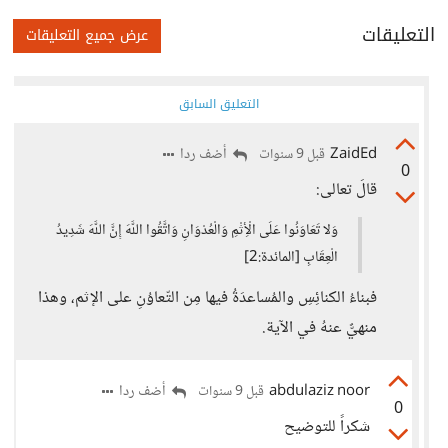
التعليقات
عرض جميع التعليقات
التعليق السابق
ZaidEd
أضف ردا
قبل 9 سنوات
0
قالَ تعالى:
وَلا تَعَاوَنُوا عَلَى الْأِثْمِ وَالْعُدْوَانِ وَاتَّقُوا اللَّهَ إِنَّ اللَّهَ شَدِيدُ
الْعِقَابِ [المائدة:2]
فبناءُ الكنائِسِ والمُساعدَةُ فيها مِن التّعاوُنِ على الإثم، وهذا
منهيٌّ عنهُ في الآية.
abdulaziz noor
أضف ردا
قبل 9 سنوات
0
شكراً للتوضيح