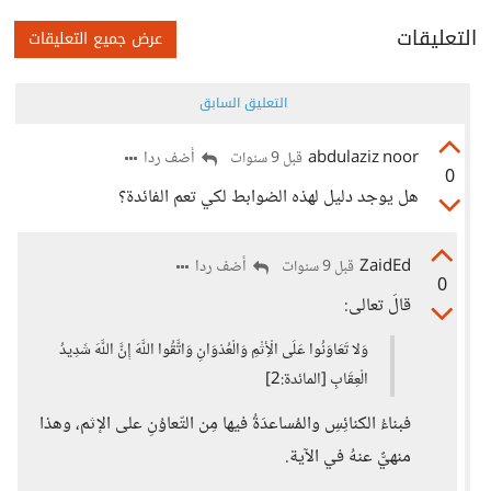
التعليقات
عرض جميع التعليقات
التعليق السابق
abdulaziz noor
أضف ردا
قبل 9 سنوات
0
هل يوجد دليل لهذه الضوابط لكي تعم الفائدة؟
ZaidEd
أضف ردا
قبل 9 سنوات
0
قالَ تعالى:
وَلا تَعَاوَنُوا عَلَى الْأِثْمِ وَالْعُدْوَانِ وَاتَّقُوا اللَّهَ إِنَّ اللَّهَ شَدِيدُ
الْعِقَابِ [المائدة:2]
فبناءُ الكنائِسِ والمُساعدَةُ فيها مِن التّعاوُنِ على الإثم، وهذا
منهيٌّ عنهُ في الآية.